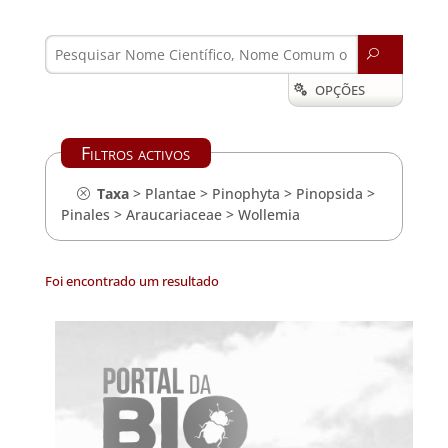
U
OPÇÕES

Filtros activos
Taxa
>
Plantae
>
Pinophyta
>
Pinopsida
>
Pinales
>
Araucariaceae
>
Wollemia
Foi encontrado um resultado