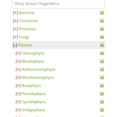
Bacteria
Chromista
Protozoa
Fungi
Plantae
Chlorophyta
Rhodophyta
Anthocerotophyta
Marchantiophyta
Bryophyta
Pteridophyta
Cycadophyta
Ginkgophyta