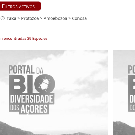
Filtros activos
Taxa
>
Protozoa
>
Amoebozoa
>
Conosa
m encontradas 39 Espécies