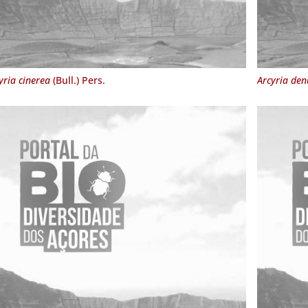
yria cinerea
(Bull.) Pers.
Arcyria de