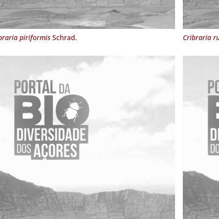
braria piriformis
Schrad.
Cribraria r