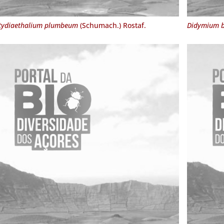
tydiaethalium plumbeum
(Schumach.) Rostaf.
Didymium b