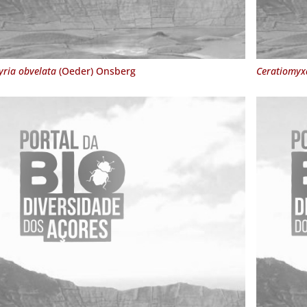
yria obvelata
(Oeder) Onsberg
Ceratiomyxa