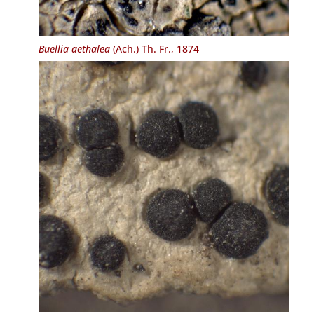
Buellia aethalea
(Ach.) Th. Fr., 1874