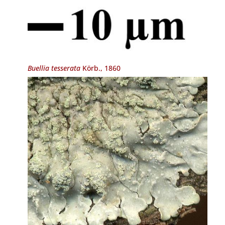
Buellia tesserata
Körb., 1860