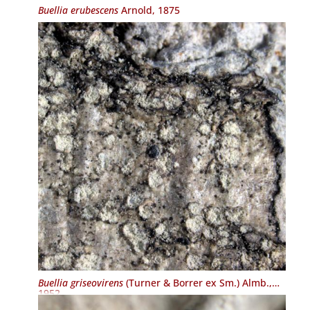
Buellia erubescens
Arnold, 1875
Buellia griseovirens
(Turner & Borrer ex Sm.) Almb.,
1952