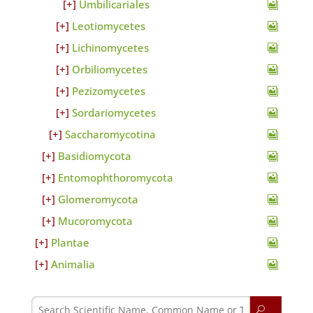
Umbilicariales
Leotiomycetes
Lichinomycetes
Orbiliomycetes
Pezizomycetes
Sordariomycetes
Saccharomycotina
Basidiomycota
Entomophthoromycota
Glomeromycota
Mucoromycota
Plantae
Animalia
U