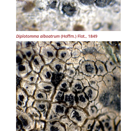
Diplotomma alboatrum
(Hoffm.) Flot., 1849