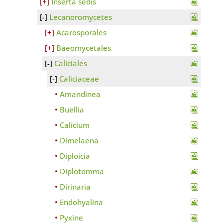
Inserta sedis
Lecanoromycetes
Acarosporales
Baeomycetales
Caliciales
Caliciaceae
Amandinea
Buellia
Calicium
Dimelaena
Diploicia
Diplotomma
Dirinaria
Endohyalina
Pyxine