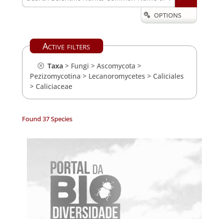
OPTIONS

Active filters
Taxa
>
Fungi
>
Ascomycota
>
Pezizomycotina
>
Lecanoromycetes
>
Caliciales
>
Caliciaceae
Found 37 Species