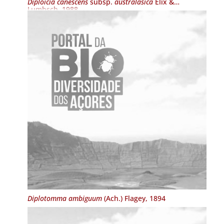
Diploicia canescens
subsp.
australasica
Elix &
Lumbsch, 1988
Diplotomma ambiguum
(Ach.) Flagey, 1894