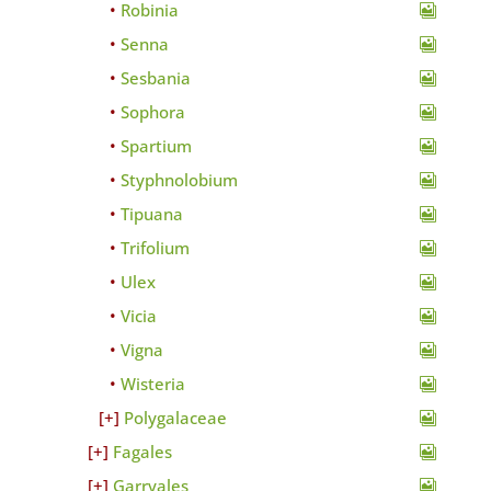
Robinia
Senna
Sesbania
Sophora
Spartium
Styphnolobium
Tipuana
Trifolium
Ulex
Vicia
Vigna
Wisteria
Polygalaceae
Fagales
Garryales