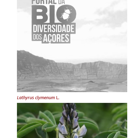
Lathyrus clymenum
L.