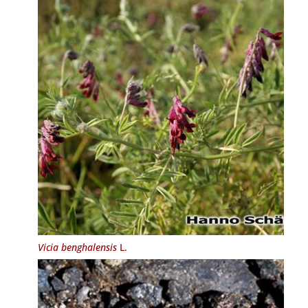
Vicia benghalensis
L.