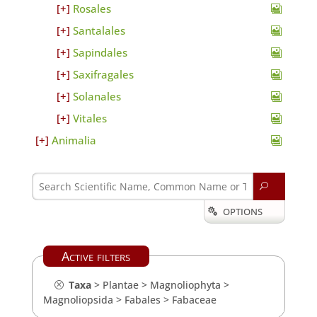
Rosales
Santalales
Sapindales
Saxifragales
Solanales
Vitales
Animalia
U
OPTIONS

Active filters
Taxa
>
Plantae
>
Magnoliophyta
>
Magnoliopsida
>
Fabales
>
Fabaceae