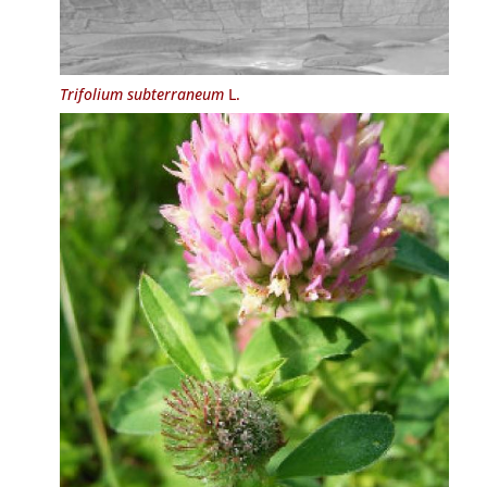
Trifolium subterraneum
L.