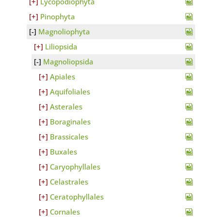
Lycopodiophyta
Pinophyta
Magnoliophyta
Liliopsida
Magnoliopsida
Apiales
Aquifoliales
Asterales
Boraginales
Brassicales
Buxales
Caryophyllales
Celastrales
Ceratophyllales
Cornales