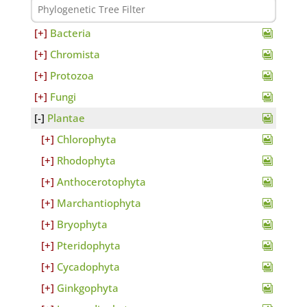
Bacteria
Chromista
Protozoa
Fungi
Plantae
Chlorophyta
Rhodophyta
Anthocerotophyta
Marchantiophyta
Bryophyta
Pteridophyta
Cycadophyta
Ginkgophyta