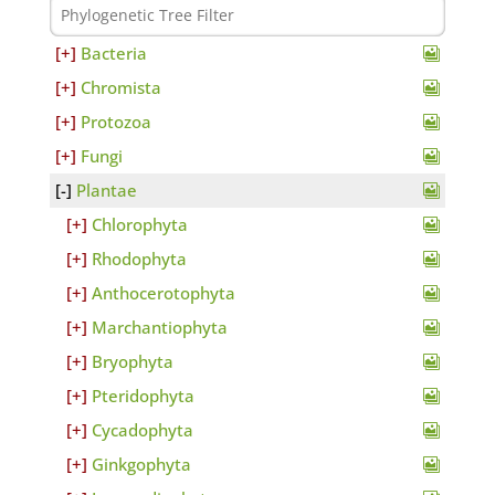
Bacteria
Chromista
Protozoa
Fungi
Plantae
Chlorophyta
Rhodophyta
Anthocerotophyta
Marchantiophyta
Bryophyta
Pteridophyta
Cycadophyta
Ginkgophyta