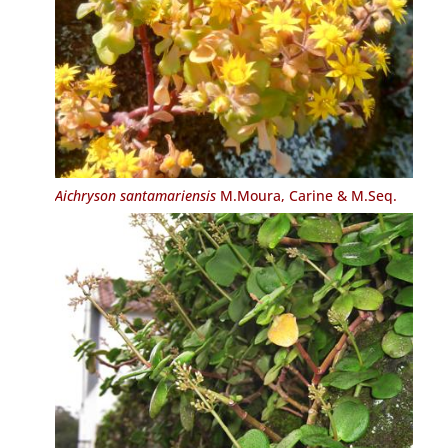
Aichryson santamariensis
M.Moura, Carine & M.Seq.