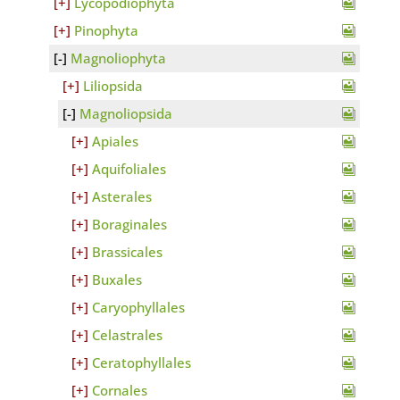
Lycopodiophyta
Pinophyta
Magnoliophyta
Liliopsida
Magnoliopsida
Apiales
Aquifoliales
Asterales
Boraginales
Brassicales
Buxales
Caryophyllales
Celastrales
Ceratophyllales
Cornales