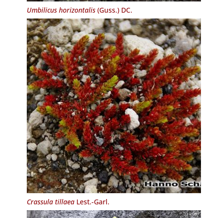
Umbilicus horizontalis
(Guss.) DC.
Crassula tillaea
Lest.-Garl.