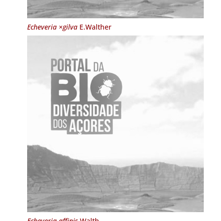
Echeveria ×gilva
E.Walther
Echeveria affinis
Walth.