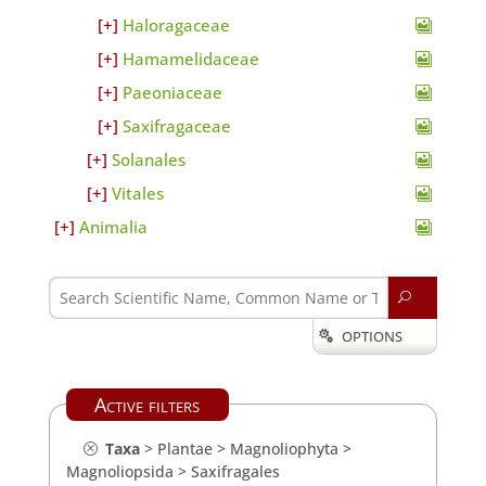
Haloragaceae
Hamamelidaceae
Paeoniaceae
Saxifragaceae
Solanales
Vitales
Animalia
U
OPTIONS

Active filters
Taxa
>
Plantae
>
Magnoliophyta
>
Magnoliopsida
>
Saxifragales