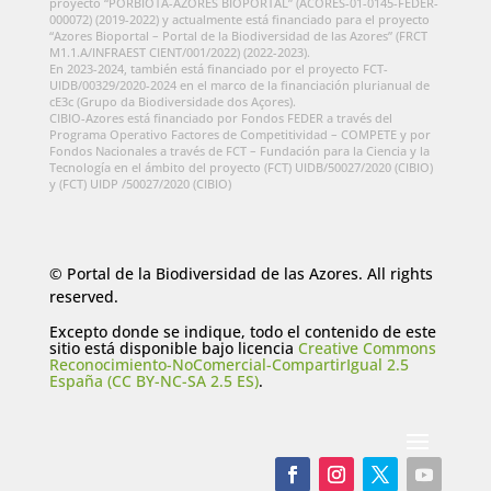
proyecto “PORBIOTA-AZORES BIOPORTAL” (ACORES-01-0145-FEDER-
000072) (2019-2022) y actualmente está financiado para el proyecto
“Azores Bioportal – Portal de la Biodiversidad de las Azores” (FRCT
M1.1.A/INFRAEST CIENT/001/2022) (2022-2023).
En 2023-2024, también está financiado por el proyecto FCT-
UIDB/00329/2020-2024 en el marco de la financiación plurianual de
cE3c (Grupo da Biodiversidade dos Açores).
CIBIO-Azores está financiado por Fondos FEDER a través del
Programa Operativo Factores de Competitividad – COMPETE y por
Fondos Nacionales a través de FCT – Fundación para la Ciencia y la
Tecnología en el ámbito del proyecto (FCT) UIDB/50027/2020 (CIBIO)
y (FCT) UIDP /50027/2020 (CIBIO)
© Portal de la Biodiversidad de las Azores. All rights
reserved.
Excepto donde se indique, todo el contenido de este
sitio está disponible bajo licencia
Creative Commons
Reconocimiento-NoComercial-CompartirIgual 2.5
España (CC BY-NC-SA 2.5 ES)
.