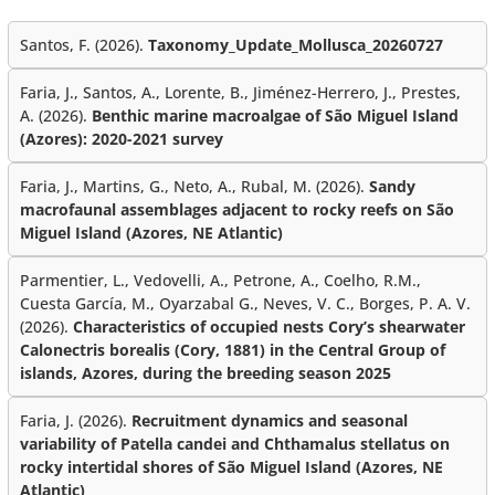
Santos, F. (2026).
Taxonomy_Update_Mollusca_20260727
Faria, J., Santos, A., Lorente, B., Jiménez-Herrero, J., Prestes,
A. (2026).
Benthic marine macroalgae of São Miguel Island
(Azores): 2020-2021 survey
Faria, J., Martins, G., Neto, A., Rubal, M. (2026).
Sandy
macrofaunal assemblages adjacent to rocky reefs on São
Miguel Island (Azores, NE Atlantic)
Parmentier, L., Vedovelli, A., Petrone, A., Coelho, R.M.,
Cuesta García, M., Oyarzabal G., Neves, V. C., Borges, P. A. V.
(2026).
Characteristics of occupied nests Cory’s shearwater
Calonectris borealis (Cory, 1881) in the Central Group of
islands, Azores, during the breeding season 2025
Faria, J. (2026).
Recruitment dynamics and seasonal
variability of Patella candei and Chthamalus stellatus on
rocky intertidal shores of São Miguel Island (Azores, NE
Atlantic)