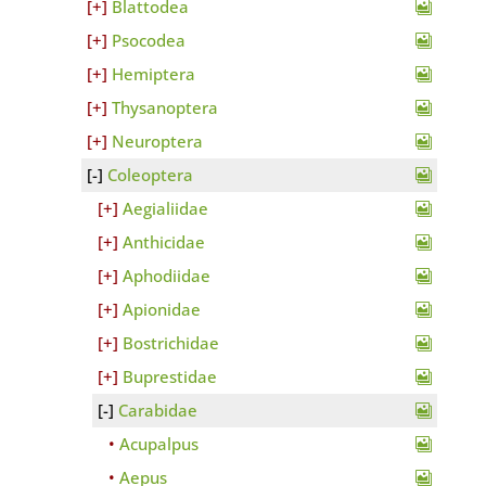
Blattodea
Psocodea
Hemiptera
Thysanoptera
Neuroptera
Coleoptera
Aegialiidae
Anthicidae
Aphodiidae
Apionidae
Bostrichidae
Buprestidae
Carabidae
Acupalpus
Aepus