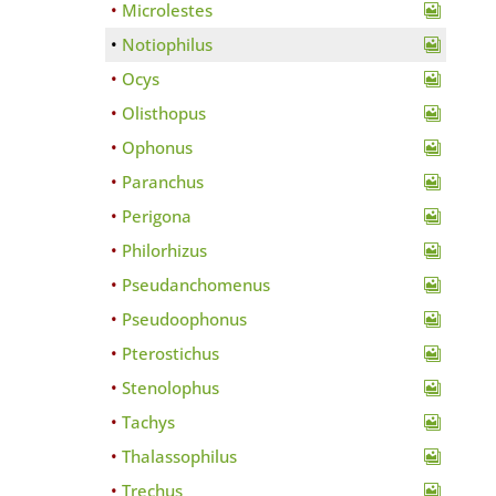
Microlestes
Notiophilus
Ocys
Olisthopus
Ophonus
Paranchus
Perigona
Philorhizus
Pseudanchomenus
Pseudoophonus
Pterostichus
Stenolophus
Tachys
Thalassophilus
Trechus