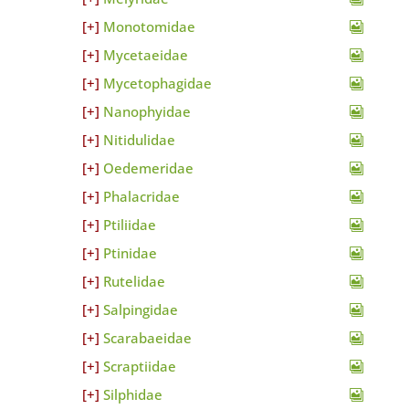
Monotomidae
Mycetaeidae
Mycetophagidae
Nanophyidae
Nitidulidae
Oedemeridae
Phalacridae
Ptiliidae
Ptinidae
Rutelidae
Salpingidae
Scarabaeidae
Scraptiidae
Silphidae