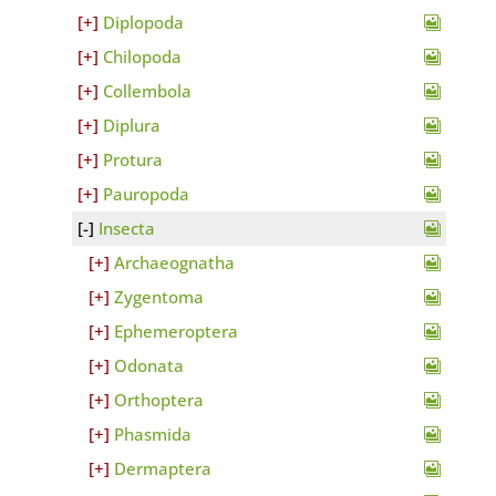
Diplopoda
Chilopoda
Collembola
Diplura
Protura
Pauropoda
Insecta
Archaeognatha
Zygentoma
Ephemeroptera
Odonata
Orthoptera
Phasmida
Dermaptera