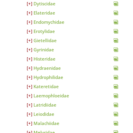
Dytiscidae
Elateridae
Endomychidae
Erotylidae
Gietellidae
Gyrinidae
Histeridae
Hydraenidae
Hydrophilidae
Kateretidae
Laemophloeidae
Latridiidae
Leiodidae
Malachiidae
Melyridae