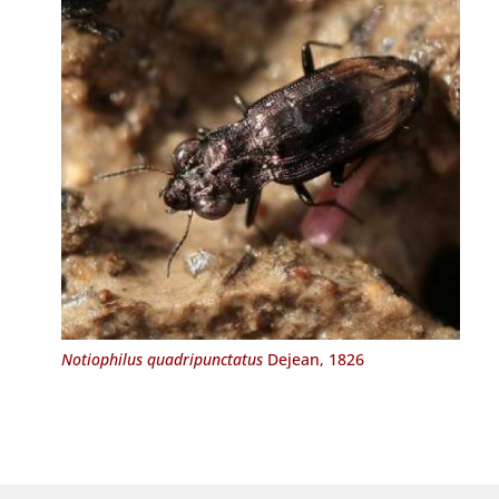
Notiophilus quadripunctatus
Dejean, 1826