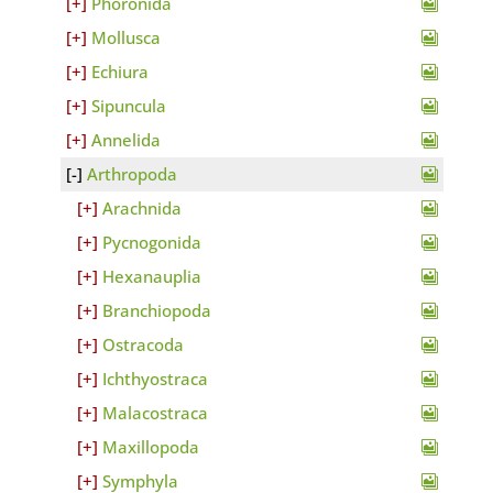
Phoronida
Mollusca
Echiura
Sipuncula
Annelida
Arthropoda
Arachnida
Pycnogonida
Hexanauplia
Branchiopoda
Ostracoda
Ichthyostraca
Malacostraca
Maxillopoda
Symphyla