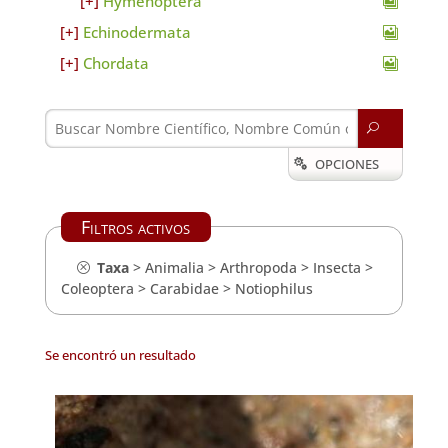
Hymenoptera
Echinodermata
Chordata
U
OPCIONES

Filtros activos
Taxa
>
Animalia
>
Arthropoda
>
Insecta
>
Coleoptera
>
Carabidae
>
Notiophilus
Se encontró un resultado