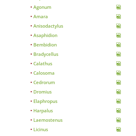
Agonum
Amara
Anisodactylus
Asaphidion
Bembidion
Bradycellus
Calathus
Calosoma
Cedrorum
Dromius
Elaphropus
Harpalus
Laemostenus
Licinus