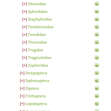
Silvanidae
Sphindidae
Staphylinidae
Tenebrionidae
Teredidae
Throscidae
Trogidae
Trogossitidae
Zopheridae
Strepsiptera
Siphonaptera
Diptera
Trichoptera
Lepidoptera