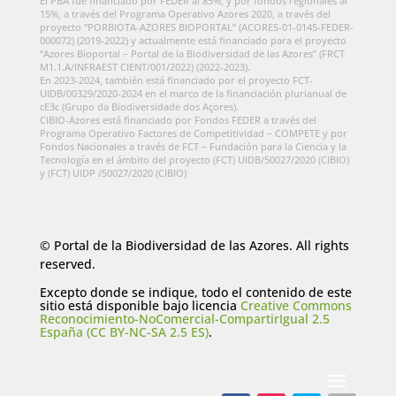
El PBA fue financiado por FEDER al 85%, y por fondos regionales al
15%, a través del Programa Operativo Azores 2020, a través del
proyecto “PORBIOTA-AZORES BIOPORTAL” (ACORES-01-0145-FEDER-
000072) (2019-2022) y actualmente está financiado para el proyecto
“Azores Bioportal – Portal de la Biodiversidad de las Azores” (FRCT
M1.1.A/INFRAEST CIENT/001/2022) (2022-2023).
En 2023-2024, también está financiado por el proyecto FCT-
UIDB/00329/2020-2024 en el marco de la financiación plurianual de
cE3c (Grupo da Biodiversidade dos Açores).
CIBIO-Azores está financiado por Fondos FEDER a través del
Programa Operativo Factores de Competitividad – COMPETE y por
Fondos Nacionales a través de FCT – Fundación para la Ciencia y la
Tecnología en el ámbito del proyecto (FCT) UIDB/50027/2020 (CIBIO)
y (FCT) UIDP /50027/2020 (CIBIO)
© Portal de la Biodiversidad de las Azores. All rights
reserved.
Excepto donde se indique, todo el contenido de este
sitio está disponible bajo licencia
Creative Commons
Reconocimiento-NoComercial-CompartirIgual 2.5
España (CC BY-NC-SA 2.5 ES)
.