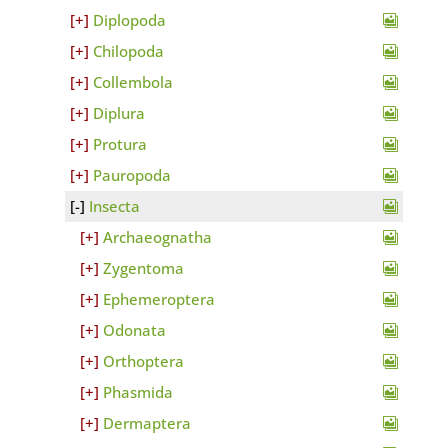
Diplopoda
Chilopoda
Collembola
Diplura
Protura
Pauropoda
Insecta
Archaeognatha
Zygentoma
Ephemeroptera
Odonata
Orthoptera
Phasmida
Dermaptera