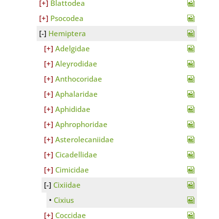
Blattodea
Psocodea
Hemiptera
Adelgidae
Aleyrodidae
Anthocoridae
Aphalaridae
Aphididae
Aphrophoridae
Asterolecaniidae
Cicadellidae
Cimicidae
Cixiidae
Cixius
Coccidae