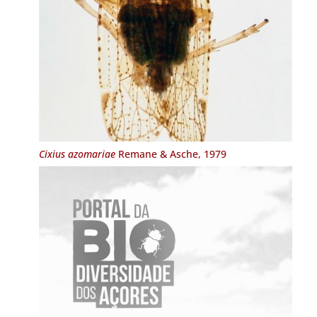
Cixius azomariae
Remane & Asche, 1979