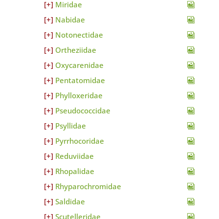
Miridae
Nabidae
Notonectidae
Ortheziidae
Oxycarenidae
Pentatomidae
Phylloxeridae
Pseudococcidae
Psyllidae
Pyrrhocoridae
Reduviidae
Rhopalidae
Rhyparochromidae
Saldidae
Scutelleridae