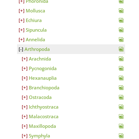
Phoronida
Mollusca
Echiura
Sipuncula
Annelida
Arthropoda
Arachnida
Pycnogonida
Hexanauplia
Branchiopoda
Ostracoda
Ichthyostraca
Malacostraca
Maxillopoda
Symphyla