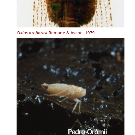
Cixius azofloresi
Remane & Asche, 1979