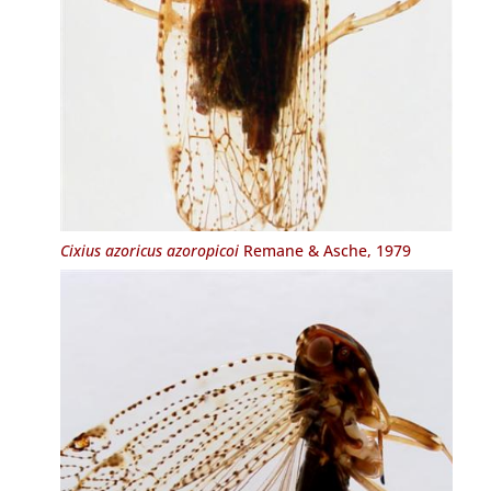
Cixius azoricus azoropicoi
Remane & Asche, 1979