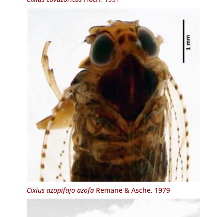
Cixius azopifajo azofa
Remane & Asche, 1979