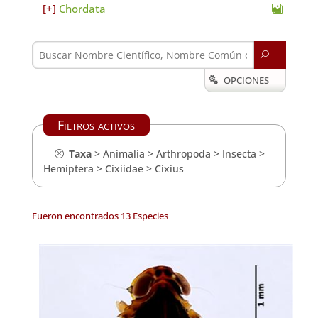
Chordata
U
OPCIONES

Filtros activos
Taxa
>
Animalia
>
Arthropoda
>
Insecta
>
Hemiptera
>
Cixiidae
>
Cixius
Fueron encontrados 13 Especies