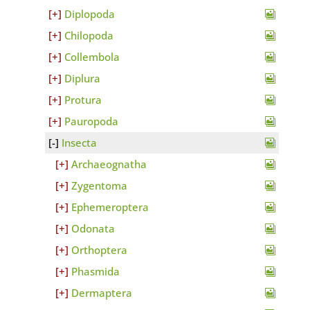
Diplopoda
Chilopoda
Collembola
Diplura
Protura
Pauropoda
Insecta
Archaeognatha
Zygentoma
Ephemeroptera
Odonata
Orthoptera
Phasmida
Dermaptera