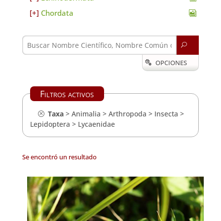
Chordata
U
OPCIONES

Filtros activos
Taxa
>
Animalia
>
Arthropoda
>
Insecta
>
Lepidoptera
>
Lycaenidae
Se encontró un resultado