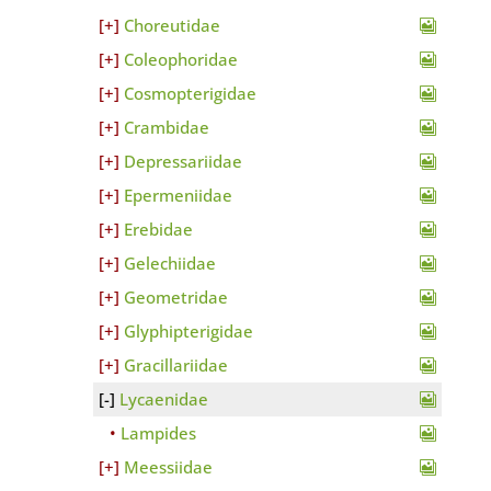
Choreutidae
Coleophoridae
Cosmopterigidae
Crambidae
Depressariidae
Epermeniidae
Erebidae
Gelechiidae
Geometridae
Glyphipterigidae
Gracillariidae
Lycaenidae
Lampides
Meessiidae