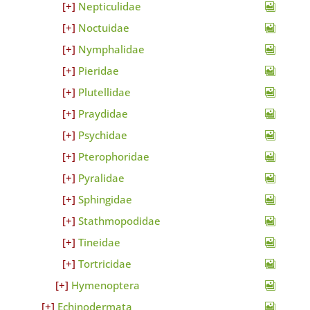
Nepticulidae
Noctuidae
Nymphalidae
Pieridae
Plutellidae
Praydidae
Psychidae
Pterophoridae
Pyralidae
Sphingidae
Stathmopodidae
Tineidae
Tortricidae
Hymenoptera
Echinodermata