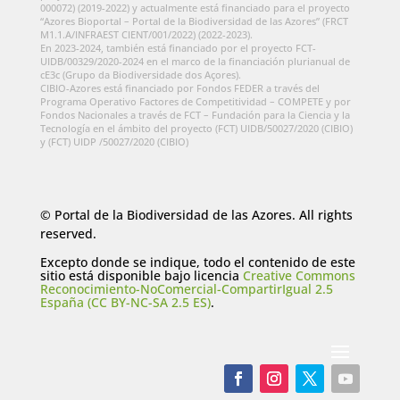
000072) (2019-2022) y actualmente está financiado para el proyecto
“Azores Bioportal – Portal de la Biodiversidad de las Azores” (FRCT
M1.1.A/INFRAEST CIENT/001/2022) (2022-2023).
En 2023-2024, también está financiado por el proyecto FCT-
UIDB/00329/2020-2024 en el marco de la financiación plurianual de
cE3c (Grupo da Biodiversidade dos Açores).
CIBIO-Azores está financiado por Fondos FEDER a través del
Programa Operativo Factores de Competitividad – COMPETE y por
Fondos Nacionales a través de FCT – Fundación para la Ciencia y la
Tecnología en el ámbito del proyecto (FCT) UIDB/50027/2020 (CIBIO)
y (FCT) UIDP /50027/2020 (CIBIO)
© Portal de la Biodiversidad de las Azores. All rights
reserved.
Excepto donde se indique, todo el contenido de este
sitio está disponible bajo licencia
Creative Commons
Reconocimiento-NoComercial-CompartirIgual 2.5
España (CC BY-NC-SA 2.5 ES)
.