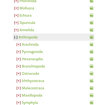
Phoronida
Mollusca
Echiura
Sipuncula
Annelida
Arthropoda
Arachnida
Pycnogonida
Hexanauplia
Branchiopoda
Ostracoda
Ichthyostraca
Malacostraca
Maxillopoda
Symphyla