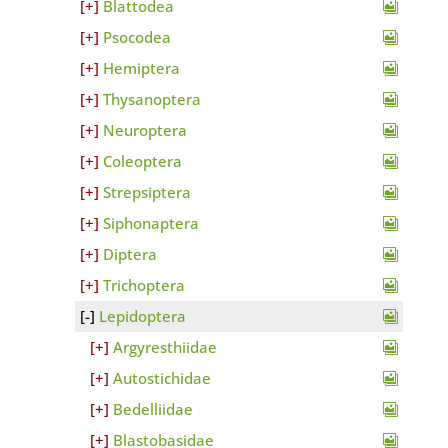
Blattodea
Psocodea
Hemiptera
Thysanoptera
Neuroptera
Coleoptera
Strepsiptera
Siphonaptera
Diptera
Trichoptera
Lepidoptera
Argyresthiidae
Autostichidae
Bedelliidae
Blastobasidae