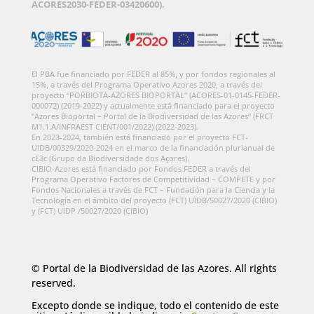
ACORES2030-FEDER-03420600).
El PBA fue financiado por FEDER al 85%, y por fondos regionales al
15%, a través del Programa Operativo Azores 2020, a través del
proyecto “PORBIOTA-AZORES BIOPORTAL” (ACORES-01-0145-FEDER-
000072) (2019-2022) y actualmente está financiado para el proyecto
“Azores Bioportal – Portal de la Biodiversidad de las Azores” (FRCT
M1.1.A/INFRAEST CIENT/001/2022) (2022-2023).
En 2023-2024, también está financiado por el proyecto FCT-
UIDB/00329/2020-2024 en el marco de la financiación plurianual de
cE3c (Grupo da Biodiversidade dos Açores).
CIBIO-Azores está financiado por Fondos FEDER a través del
Programa Operativo Factores de Competitividad – COMPETE y por
Fondos Nacionales a través de FCT – Fundación para la Ciencia y la
Tecnología en el ámbito del proyecto (FCT) UIDB/50027/2020 (CIBIO)
y (FCT) UIDP /50027/2020 (CIBIO)
© Portal de la Biodiversidad de las Azores. All rights
reserved.
Excepto donde se indique, todo el contenido de este