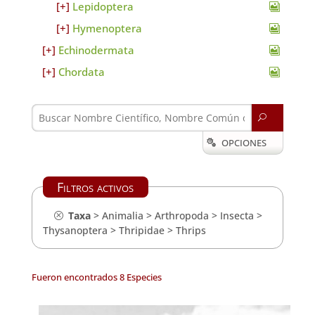
Lepidoptera
Hymenoptera
Echinodermata
Chordata
U
OPCIONES

Filtros activos
Taxa
>
Animalia
>
Arthropoda
>
Insecta
>
Thysanoptera
>
Thripidae
>
Thrips
Fueron encontrados 8 Especies