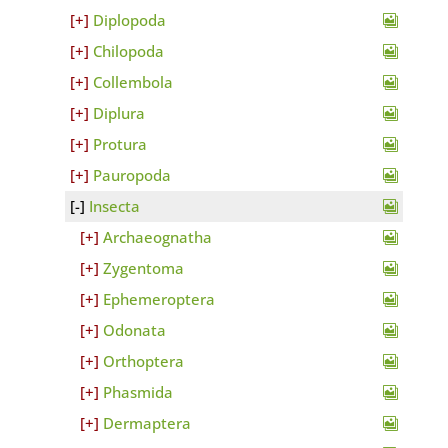
Diplopoda
Chilopoda
Collembola
Diplura
Protura
Pauropoda
Insecta
Archaeognatha
Zygentoma
Ephemeroptera
Odonata
Orthoptera
Phasmida
Dermaptera