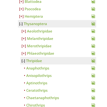
Blattodea
Psocodea
Hemiptera
Thysanoptera
Aeolothripidae
Melanthripidae
Merothripidae
Phlaeothripidae
Thripidae
Anaphothrips
Anisopilothrips
Aptinothrips
Ceratothrips
Chaetanaphothrips
Chirothrips