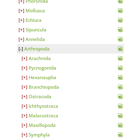
Phoronida
Mollusca
Echiura
Sipuncula
Annelida
Arthropoda
Arachnida
Pycnogonida
Hexanauplia
Branchiopoda
Ostracoda
Ichthyostraca
Malacostraca
Maxillopoda
Symphyla