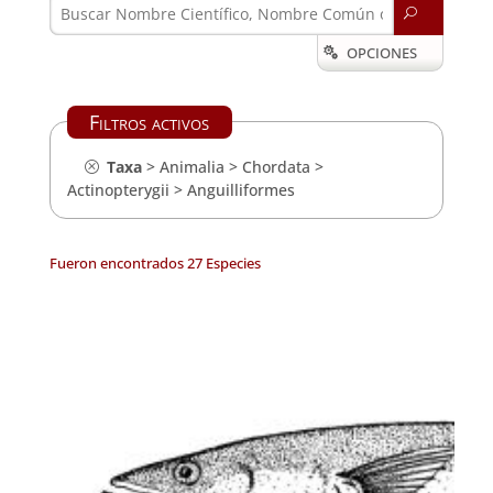
U
OPCIONES

Filtros activos
Taxa
>
Animalia
>
Chordata
>
Actinopterygii
>
Anguilliformes
Fueron encontrados 27 Especies