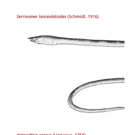
Serrivomer lanceolatoides
(Schmidt, 1916)
Apterichtus caecus
(Linnaeus, 1758)