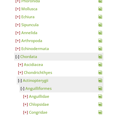
Phoronida
Mollusca
Echiura
Sipuncula
Annelida
Arthropoda
Echinodermata
Chordata
Ascidiacea
Chondrichthyes
Actinopterygii
Anguilliformes
Anguillidae
Chlopsidae
Congridae