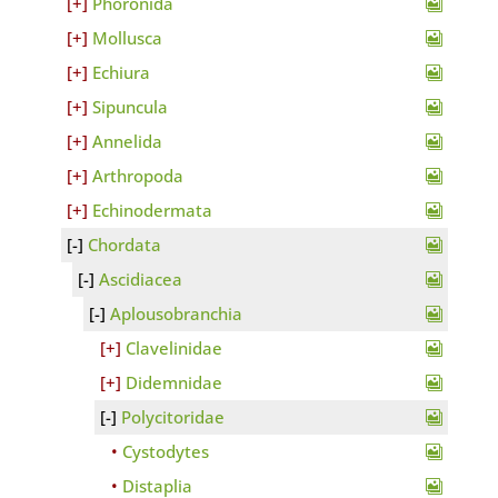
Phoronida
Mollusca
Echiura
Sipuncula
Annelida
Arthropoda
Echinodermata
Chordata
Ascidiacea
Aplousobranchia
Clavelinidae
Didemnidae
Polycitoridae
Cystodytes
Distaplia