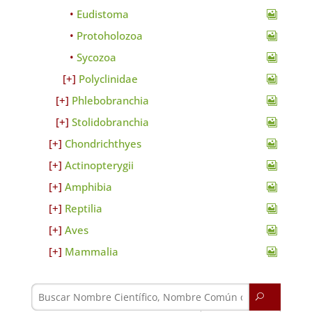
Eudistoma
Protoholozoa
Sycozoa
Polyclinidae
Phlebobranchia
Stolidobranchia
Chondrichthyes
Actinopterygii
Amphibia
Reptilia
Aves
Mammalia
U