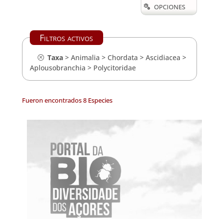
OPCIONES

Filtros activos
Taxa
>
Animalia
>
Chordata
>
Ascidiacea
>
Aplousobranchia
>
Polycitoridae
Fueron encontrados 8 Especies