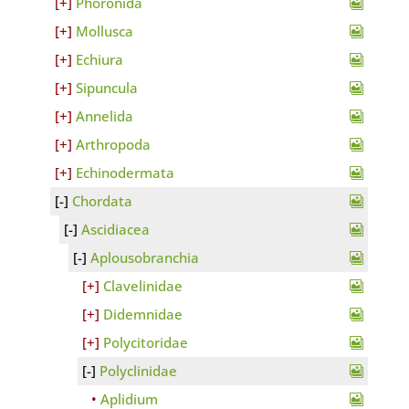
Phoronida
Mollusca
Echiura
Sipuncula
Annelida
Arthropoda
Echinodermata
Chordata
Ascidiacea
Aplousobranchia
Clavelinidae
Didemnidae
Polycitoridae
Polyclinidae
Aplidium