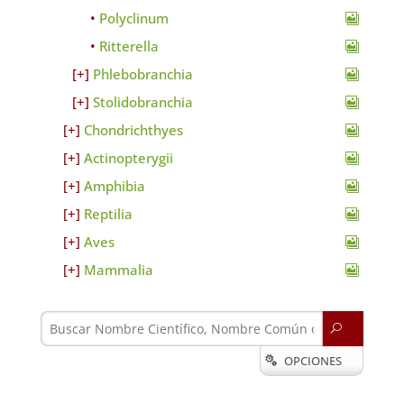
Polyclinum
Ritterella
Phlebobranchia
Stolidobranchia
Chondrichthyes
Actinopterygii
Amphibia
Reptilia
Aves
Mammalia
U
OPCIONES
