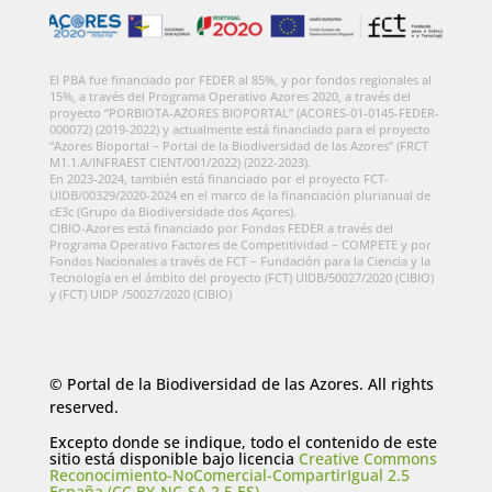
El PBA fue financiado por FEDER al 85%, y por fondos regionales al
15%, a través del Programa Operativo Azores 2020, a través del
proyecto “PORBIOTA-AZORES BIOPORTAL” (ACORES-01-0145-FEDER-
000072) (2019-2022) y actualmente está financiado para el proyecto
“Azores Bioportal – Portal de la Biodiversidad de las Azores” (FRCT
M1.1.A/INFRAEST CIENT/001/2022) (2022-2023).
En 2023-2024, también está financiado por el proyecto FCT-
UIDB/00329/2020-2024 en el marco de la financiación plurianual de
cE3c (Grupo da Biodiversidade dos Açores).
CIBIO-Azores está financiado por Fondos FEDER a través del
Programa Operativo Factores de Competitividad – COMPETE y por
Fondos Nacionales a través de FCT – Fundación para la Ciencia y la
Tecnología en el ámbito del proyecto (FCT) UIDB/50027/2020 (CIBIO)
y (FCT) UIDP /50027/2020 (CIBIO)
© Portal de la Biodiversidad de las Azores. All rights
reserved.
Excepto donde se indique, todo el contenido de este
sitio está disponible bajo licencia
Creative Commons
Reconocimiento-NoComercial-CompartirIgual 2.5
España (CC BY-NC-SA 2.5 ES)
.