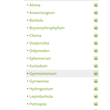
Aloina
Anoectangium
Barbula
Bryoerythrophyllum
Chenia
Dialytrichia
Didymodon
Ephemerum
Eucladium
Gymnostomum
Gyroweisia
Hydrogonium
Leptobarbula
Pottiopsis