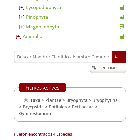
Lycopodiophyta
Pinophyta
Magnoliophyta
Animalia
U
OPCIONES

Filtros activos
Taxa
>
Plantae
>
Bryophyta
>
Bryophytina
>
Bryopsida
>
Pottiales
>
Pottiaceae
>
Gymnostomum
Fueron encontrados 4 Especies