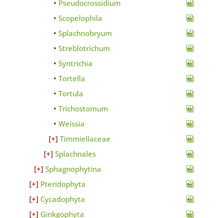
Pseudocrossidium
Scopelophila
Splachnobryum
Streblotrichum
Syntrichia
Tortella
Tortula
Trichostomum
Weissia
Timmiellaceae
Splachnales
Sphagnophytina
Pteridophyta
Cycadophyta
Ginkgophyta