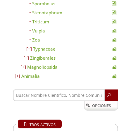
Sporobolus
Stenotaphrum
Triticum
Vulpia
Zea
Typhaceae
Zingiberales
Magnoliopsida
Animalia
U
OPCIONES

Filtros activos