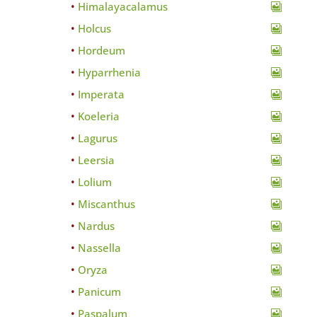
Himalayacalamus
Holcus
Hordeum
Hyparrhenia
Imperata
Koeleria
Lagurus
Leersia
Lolium
Miscanthus
Nardus
Nassella
Oryza
Panicum
Paspalum