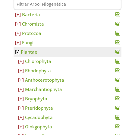
Bacteria
Chromista
Protozoa
Fungi
Plantae
Chlorophyta
Rhodophyta
Anthocerotophyta
Marchantiophyta
Bryophyta
Pteridophyta
Cycadophyta
Ginkgophyta