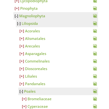
Lycopodiophyta
Pinophyta
Magnoliophyta
Liliopsida
Acorales
Alismatales
Arecales
Asparagales
Commelinales
Dioscoreales
Liliales
Pandanales
Poales
Bromeliaceae
Cyperaceae