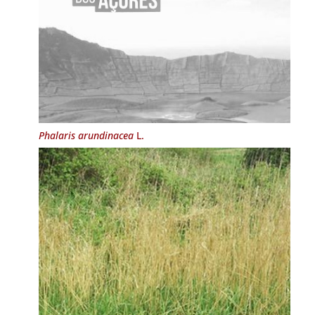
Phalaris arundinacea
L.