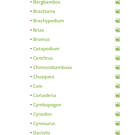
Bergbambos
Brachiaria
Brachypodium
Briza
Bromus
Catapodium
Cenchrus
Chimonobambusa
Chusquea
Coix
Cortaderia
Cymbopogon
Cynodon
Cynosurus
Dactylis