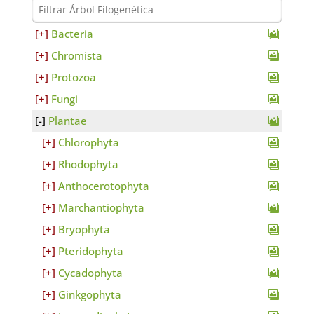
Bacteria
Chromista
Protozoa
Fungi
Plantae
Chlorophyta
Rhodophyta
Anthocerotophyta
Marchantiophyta
Bryophyta
Pteridophyta
Cycadophyta
Ginkgophyta