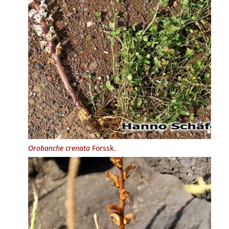
Orobanche crenata
Forssk.