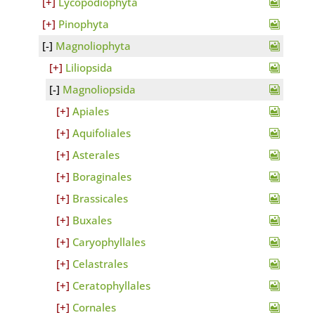
Lycopodiophyta
Pinophyta
Magnoliophyta
Liliopsida
Magnoliopsida
Apiales
Aquifoliales
Asterales
Boraginales
Brassicales
Buxales
Caryophyllales
Celastrales
Ceratophyllales
Cornales