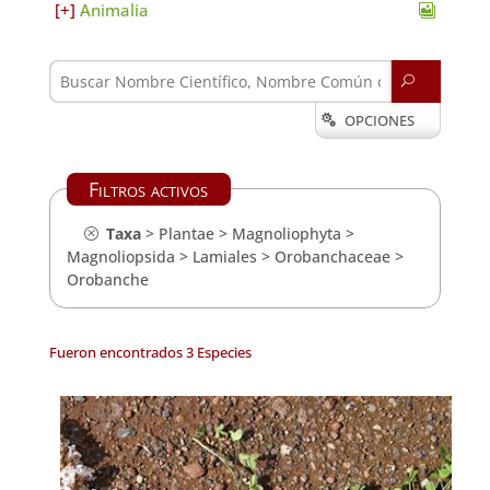
Animalia
U
OPCIONES

Filtros activos
Taxa
>
Plantae
>
Magnoliophyta
>
Magnoliopsida
>
Lamiales
>
Orobanchaceae
>
Orobanche
Fueron encontrados 3 Especies