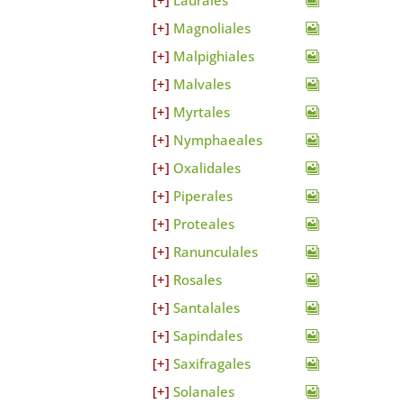
Laurales
Magnoliales
Malpighiales
Malvales
Myrtales
Nymphaeales
Oxalidales
Piperales
Proteales
Ranunculales
Rosales
Santalales
Sapindales
Saxifragales
Solanales