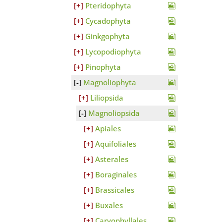
Pteridophyta
Cycadophyta
Ginkgophyta
Lycopodiophyta
Pinophyta
Magnoliophyta
Liliopsida
Magnoliopsida
Apiales
Aquifoliales
Asterales
Boraginales
Brassicales
Buxales
Caryophyllales