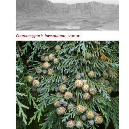
Chamaecyparis lawsoniana
'Ivonne'