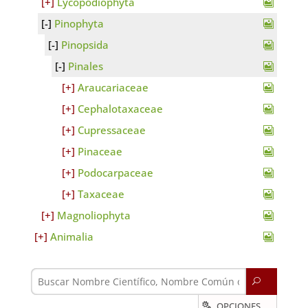
Lycopodiophyta
Pinophyta
Pinopsida
Pinales
Araucariaceae
Cephalotaxaceae
Cupressaceae
Pinaceae
Podocarpaceae
Taxaceae
Magnoliophyta
Animalia
U
OPCIONES
