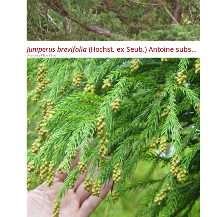
Juniperus brevifolia
(Hochst. ex Seub.) Antoine subsp.
brevifolia