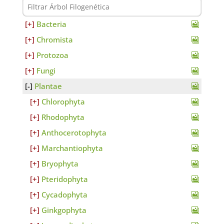
Bacteria
Chromista
Protozoa
Fungi
Plantae
Chlorophyta
Rhodophyta
Anthocerotophyta
Marchantiophyta
Bryophyta
Pteridophyta
Cycadophyta
Ginkgophyta