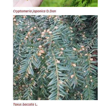
Cryptomeria japonica
D.Don
Taxus baccata
L.