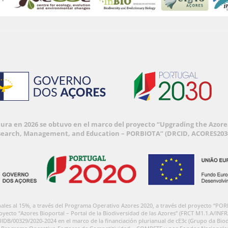
ctura en 2026 se obtuvo en el marco del proyecto “Upgrading the Azore
search, Management, and Education – PORBIOTA” (DRCID, ACORES2030
onales al 15%, a través del Programa Operativo Azores 2020, a través del proyecto
royecto “Azores Bioportal – Portal de la Biodiversidad de las Azores” (FRCT M1.1.A/INF
UIDB/00329/2020-2024 en el marco de la financiación plurianual de cE3c (Grupo da Biod