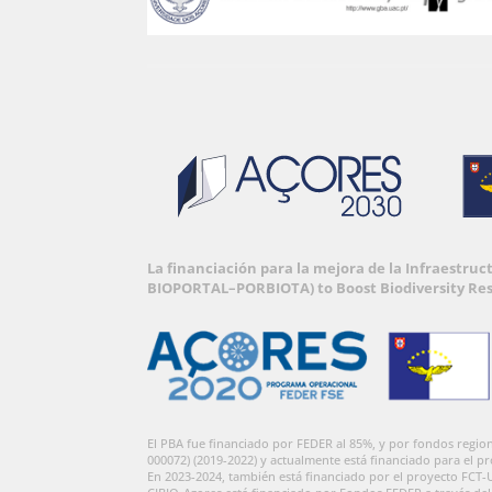
La financiación para la mejora de la Infraestru
BIOPORTAL–PORBIOTA) to Boost Biodiversity Re
El PBA fue financiado por FEDER al 85%, y por fondos regi
000072) (2019-2022) y actualmente está financiado para el p
En 2023-2024, también está financiado por el proyecto FCT-