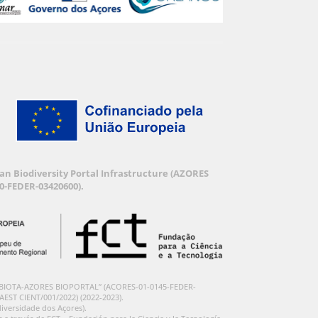
an Biodiversity Portal Infrastructure (AZORES
-FEDER-03420600).
 “PORBIOTA-AZORES BIOPORTAL” (ACORES-01-0145-FEDER-
RAEST CIENT/001/2022) (2022-2023).
iversidade dos Açores).