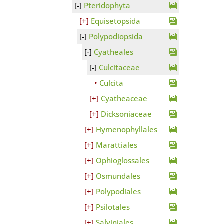
Pteridophyta
Equisetopsida
Polypodiopsida
Cyatheales
Culcitaceae
Culcita
Cyatheaceae
Dicksoniaceae
Hymenophyllales
Marattiales
Ophioglossales
Osmundales
Polypodiales
Psilotales
Salviniales