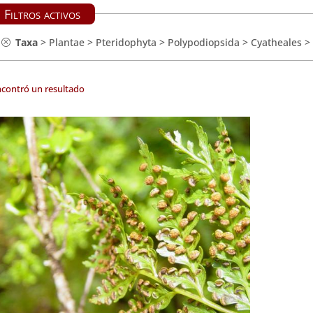
Filtros activos
Taxa
>
Plantae
>
Pteridophyta
>
Polypodiopsida
>
Cyatheales
>
ncontró un resultado