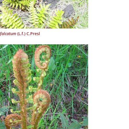
falcatum
(L.f.) C.Presl