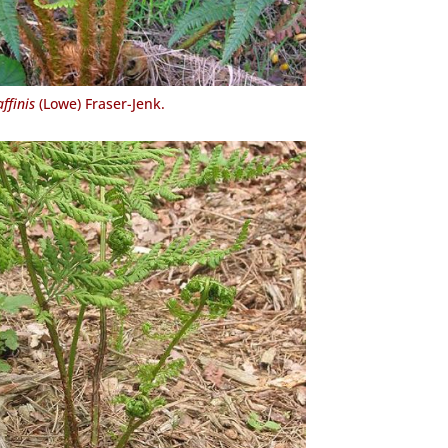
ffinis
(Lowe) Fraser-Jenk.