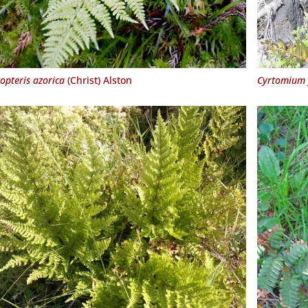
opteris azorica
(Christ) Alston
Cyrtomium 