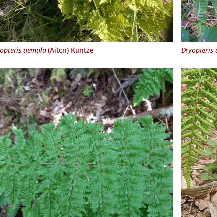
opteris aemula
(Aiton) Kuntze
Dryopteris a