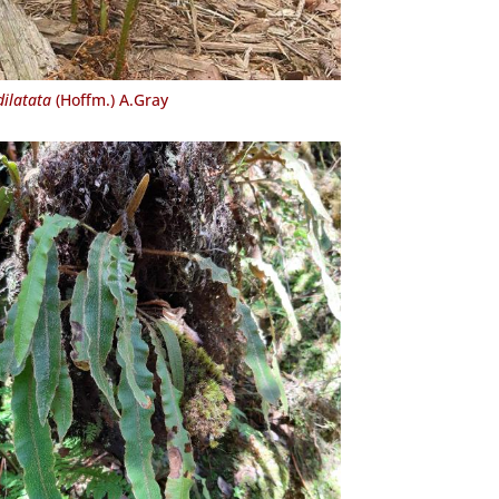
dilatata
(Hoffm.) A.Gray