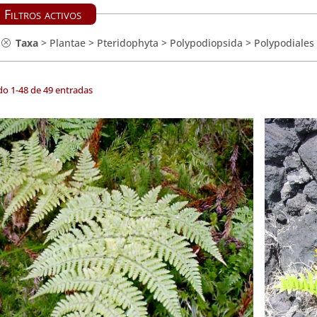
Filtros activos
Taxa
>
Plantae
>
Pteridophyta
>
Polypodiopsida
>
Polypodiales
do 1-48 de 49 entradas