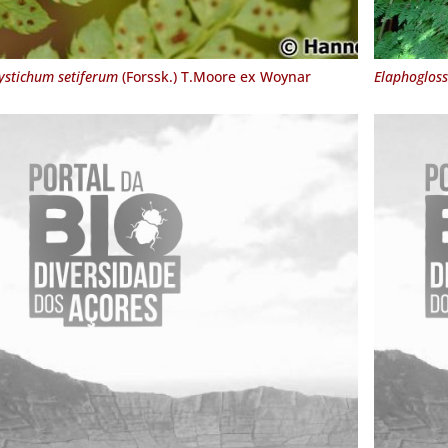
ystichum setiferum
(Forssk.) T.Moore ex Woynar
Elaphoglos