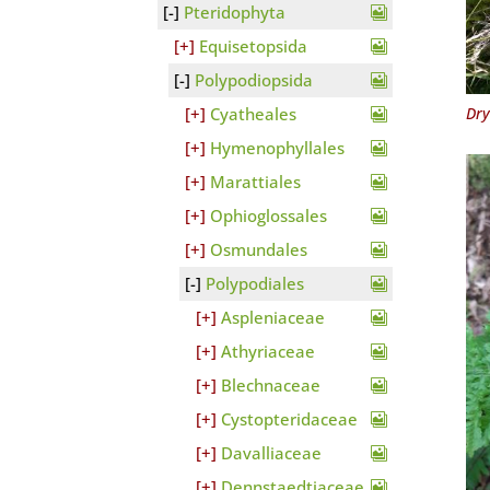
Pteridophyta
Equisetopsida
Polypodiopsida
Dry
Cyatheales
Hymenophyllales
Marattiales
Ophioglossales
Osmundales
Polypodiales
Aspleniaceae
Athyriaceae
Blechnaceae
Cystopteridaceae
Davalliaceae
Dennstaedtiaceae