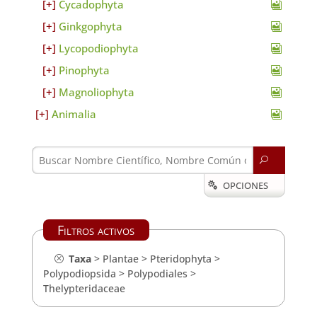
Cycadophyta
Ginkgophyta
Lycopodiophyta
Pinophyta
Magnoliophyta
Animalia
U
OPCIONES

Filtros activos
Taxa
>
Plantae
>
Pteridophyta
>
Polypodiopsida
>
Polypodiales
>
Thelypteridaceae