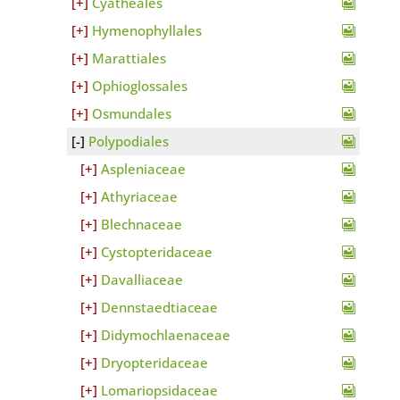
Cyatheales
Hymenophyllales
Marattiales
Ophioglossales
Osmundales
Polypodiales
Aspleniaceae
Athyriaceae
Blechnaceae
Cystopteridaceae
Davalliaceae
Dennstaedtiaceae
Didymochlaenaceae
Dryopteridaceae
Lomariopsidaceae