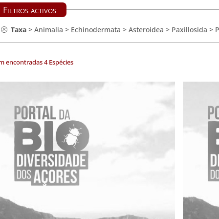
Filtros activos
Taxa
>
Animalia
>
Echinodermata
>
Asteroidea
>
Paxillosida
>
P
m encontradas 4 Espécies