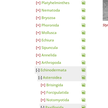
Platyhelminthes
Nematoda
Bryozoa
Sty
Phoronida
Mollusca
Echiura
Sipuncula
Annelida
Arthropoda
Echinodermata
Asteroidea
Brisingida
Forcipulatida
Notomyotida
Paxillosida