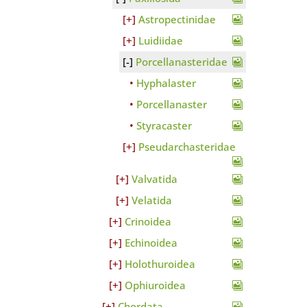
Astropectinidae
Luidiidae
Porcellanasteridae
Hyphalaster
Porcellanaster
Styracaster
Pseudarchasteridae
Valvatida
Velatida
Crinoidea
Echinoidea
Holothuroidea
Ophiuroidea
Chordata