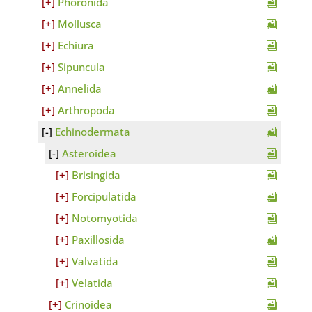
Phoronida
Mollusca
Echiura
Sipuncula
Annelida
Arthropoda
Echinodermata
Asteroidea
Brisingida
Forcipulatida
Notomyotida
Paxillosida
Valvatida
Velatida
Crinoidea