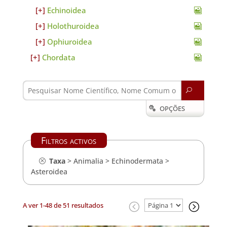
Echinoidea
Holothuroidea
Ophiuroidea
Chordata
U
OPÇÕES

Filtros activos
Taxa
>
Animalia
>
Echinodermata
>
Asteroidea
A ver 1-48 de 51 resultados