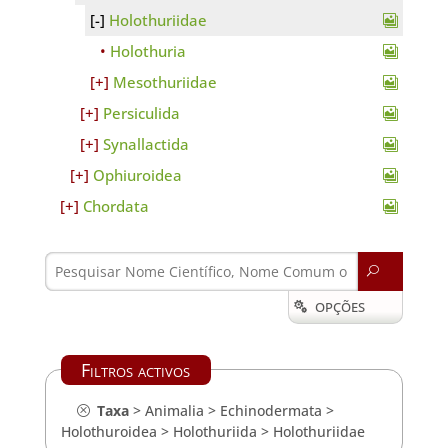
Holothuriidae
Holothuria
Mesothuriidae
Persiculida
Synallactida
Ophiuroidea
Chordata
U
OPÇÕES

Filtros activos
Taxa
>
Animalia
>
Echinodermata
>
Holothuroidea
>
Holothuriida
>
Holothuriidae