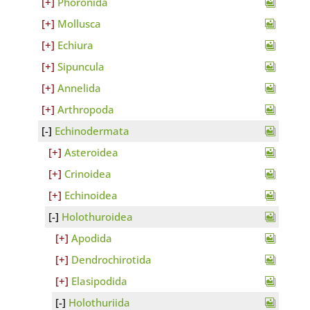
Phoronida
Mollusca
Echiura
Sipuncula
Annelida
Arthropoda
Echinodermata
Asteroidea
Crinoidea
Echinoidea
Holothuroidea
Apodida
Dendrochirotida
Elasipodida
Holothuriida