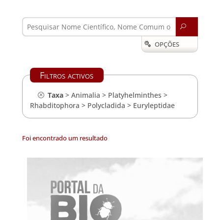
U
OPÇÕES

Filtros activos
Taxa
>
Animalia
>
Platyhelminthes
>
Rhabditophora
>
Polycladida
>
Euryleptidae
Foi encontrado um resultado