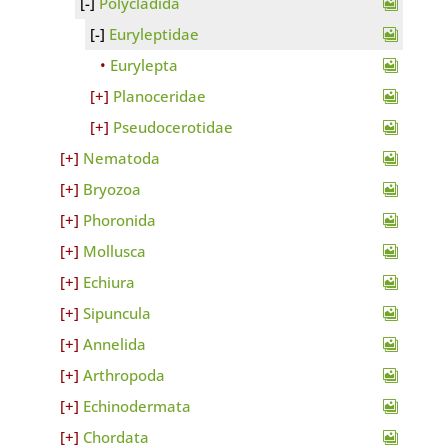
Polycladida
Euryleptidae
Eurylepta
Planoceridae
Pseudocerotidae
Nematoda
Bryozoa
Phoronida
Mollusca
Echiura
Sipuncula
Annelida
Arthropoda
Echinodermata
Chordata