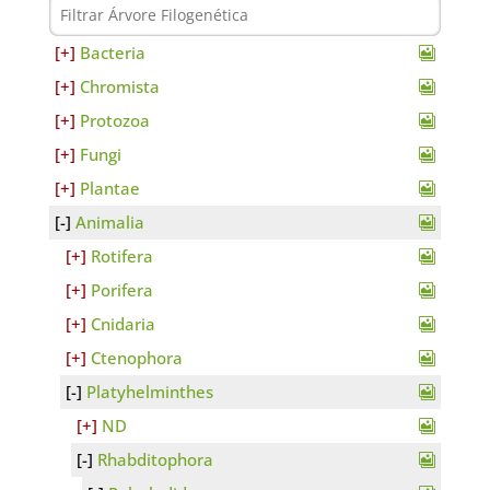
Bacteria
Chromista
Protozoa
Fungi
Plantae
Animalia
Rotifera
Porifera
Cnidaria
Ctenophora
Platyhelminthes
ND
Rhabditophora