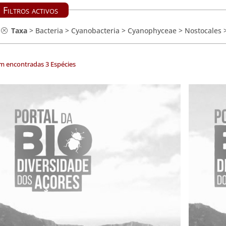
Filtros activos
Taxa
>
Bacteria
>
Cyanobacteria
>
Cyanophyceae
>
Nostocales
m encontradas 3 Espécies