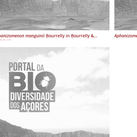
anizomenon manguinii
Bourrelly in Bourrelly &
Aphanizome
nguin