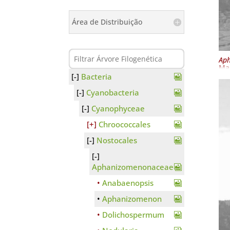
Área de Distribuição
Aph
Ma
Bacteria
Cyanobacteria
Cyanophyceae
Chroococcales
Nostocales
Aphanizomenonaceae
Anabaenopsis
Aphanizomenon
Dolichospermum