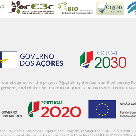
6 was obtained for the project “Upgrading the Azorean Biodiversity 
agement, and Education -PORBIOTA” (DRCID, ACORES2030-FEDER-03420
s at 15%, via the Azores 2020 Operational Program, through the “PORBIOTA-AZORES 
tal – Biodiversity Portal of the Azores” (FRCT M1.1.A/INFRAEST CIENT/001/2022) (2022-2