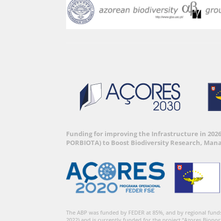
Funding for improving the Infrastructure in 202
PORBIOTA) to Boost Biodiversity Research, Man
The ABP was funded by FEDER at 85%, and by regional fund
2022) and is currently funded for the project “Azores Biopor