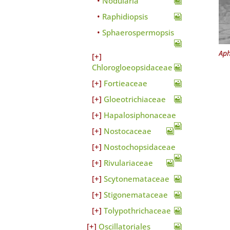
Nodularia
Raphidiopsis
Sphaerospermopsis
Aph
Chlorogloeopsidaceae
Fortieaceae
Gloeotrichiaceae
Hapalosiphonaceae
Nostocaceae
Nostochopsidaceae
Rivulariaceae
Scytonemataceae
Stigonemataceae
Tolypothrichaceae
Oscillatoriales