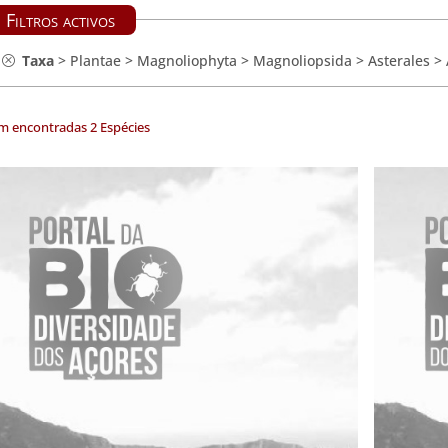
Filtros activos
Taxa
>
Plantae
>
Magnoliophyta
>
Magnoliopsida
>
Asterales
>
m encontradas 2 Espécies