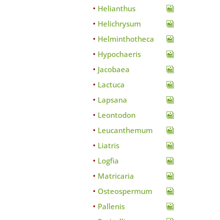
Helianthus
Helichrysum
Helminthotheca
Hypochaeris
Jacobaea
Lactuca
Lapsana
Leontodon
Leucanthemum
Liatris
Logfia
Matricaria
Osteospermum
Pallenis