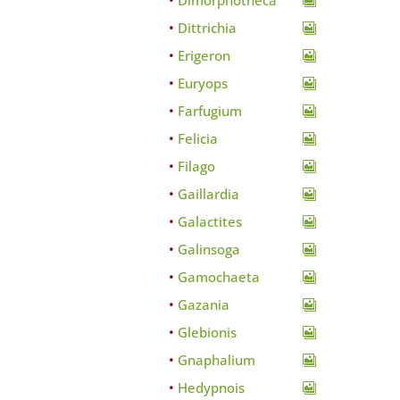
Dimorphotheca
Dittrichia
Erigeron
Euryops
Farfugium
Felicia
Filago
Gaillardia
Galactites
Galinsoga
Gamochaeta
Gazania
Glebionis
Gnaphalium
Hedypnois