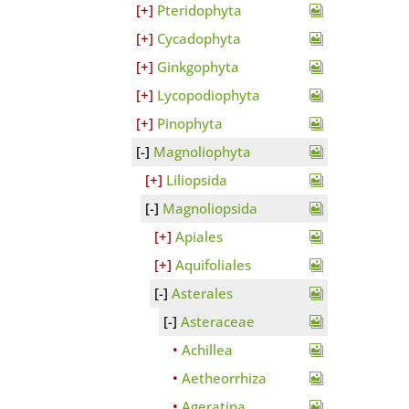
Pteridophyta
Cycadophyta
Ginkgophyta
Lycopodiophyta
Pinophyta
Magnoliophyta
Liliopsida
Magnoliopsida
Apiales
Aquifoliales
Asterales
Asteraceae
Achillea
Aetheorrhiza
Ageratina