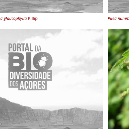
ea glaucophylla
Killip
Pilea nummu