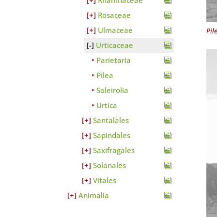
Rhamnaceae
Rosaceae
Ulmaceae
Pil
Urticaceae
Parietaria
Pilea
Soleirolia
Urtica
Santalales
Sapindales
Saxifragales
Solanales
Vitales
Animalia