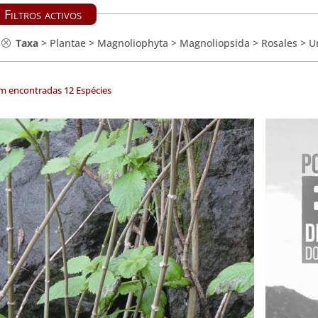
Filtros activos
Taxa
>
Plantae
>
Magnoliophyta
>
Magnoliopsida
>
Rosales
>
U
m encontradas 12 Espécies