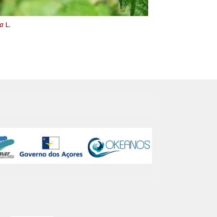
ca
L.