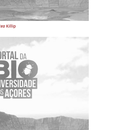
tea
Killip