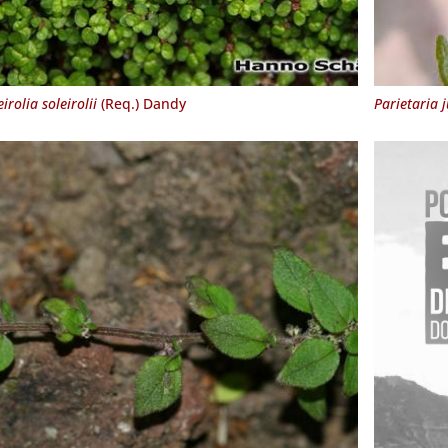
eirolia soleirolii
(Req.) Dandy
Parietaria 