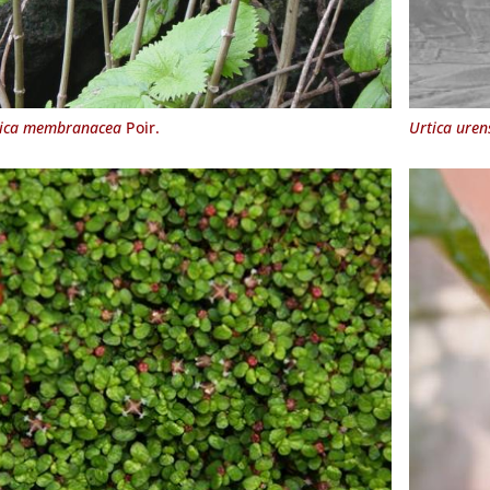
tica membranacea
Poir.
Urtica uren