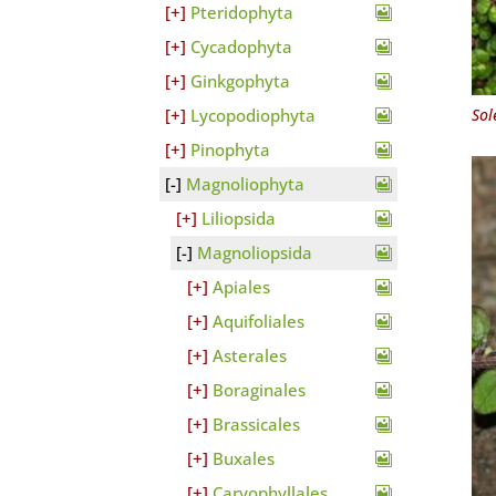
Pteridophyta
Cycadophyta
Ginkgophyta
Sol
Lycopodiophyta
Pinophyta
Magnoliophyta
Liliopsida
Magnoliopsida
Apiales
Aquifoliales
Asterales
Boraginales
Brassicales
Buxales
Caryophyllales