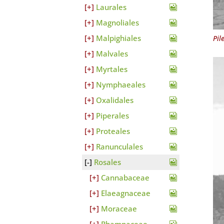
Laurales
Magnoliales
Malpighiales
Pil
Malvales
Myrtales
Nymphaeales
Oxalidales
Piperales
Proteales
Ranunculales
Rosales
Cannabaceae
Elaeagnaceae
Moraceae