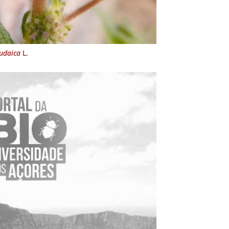
judaica
L.