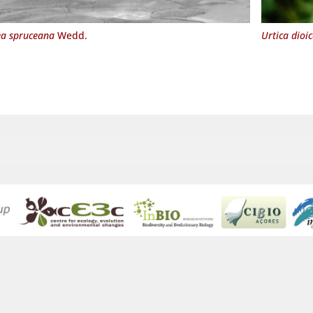
ea spruceana
Wedd.
Urtica dioi