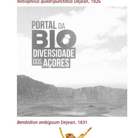
Notiophilus quadripunctatus
Dejean, 1826
Bembidion ambiguum
Dejean, 1831