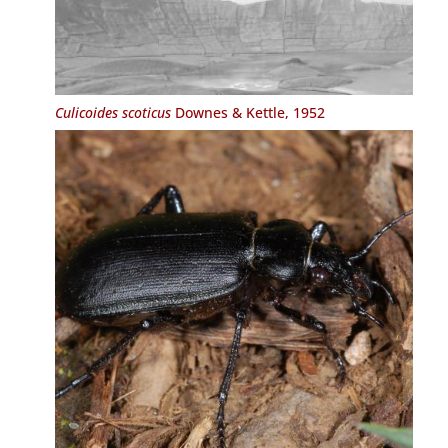
Culicoides scoticus
Downes & Kettle, 1952