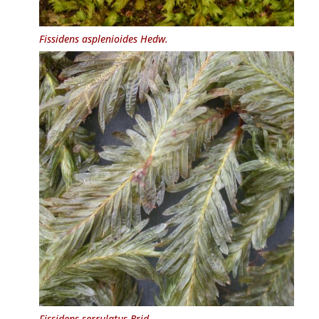
Fissidens asplenioides
Hedw.
Fissidens serrulatus
Brid.