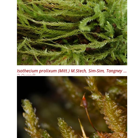
Isothecium prolixum
(Mitt.) M.Stech, Sim-Sim, Tangney &
D.Quandt