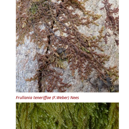
Frullania teneriffae
(F.Weber) Nees