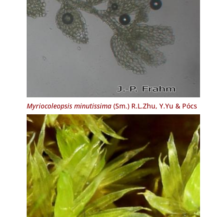
Myriocoleopsis minutissima
(Sm.) R.L.Zhu, Y.Yu & Pócs