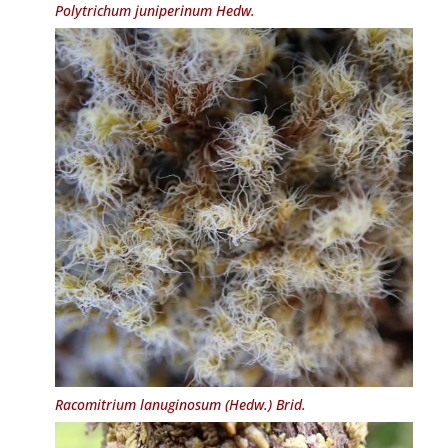
Polytrichum juniperinum
Hedw.
Racomitrium lanuginosum
(Hedw.) Brid.