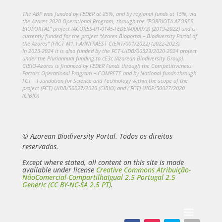
The ABP was funded by FEDER at 85%, and by regional funds at 15%, via
the Azores 2020 Operational Program, through the “PORBIOTA-AZORES
BIOPORTAL” project (ACORES-01-0145-FEDER-000072) (2019-2022) and is
currently funded for the project “Azores Bioportal – Biodiversity Portal of
the Azores” (FRCT M1.1.A/INFRAEST CIENT/001/2022) (2022-2023).
In 2023-2024 it is also funded by the FCT-UIDB/00329/2020-2024 project
under the Pluriannual funding to cE3c (Azorean Biodiversity Group).
CIBIO-Azores is financed by FEDER Funds through the Competitiveness
Factors Operational Program – COMPETE and by National funds through
FCT – Foundation for Science and Technology within the scope of the
project (FCT) UIDB/50027/2020 (CIBIO) and ( FCT) UIDP/50027/2020
(CIBIO)
© Azorean Biodiversity Portal. Todos os direitos
reservados.
Except where stated, all content on this site is made
available under license
Creative Commons Atribuição-
NãoComercial-CompartilhaIgual 2.5 Portugal 2.5
Generic (CC BY-NC-SA 2.5 PT)
.