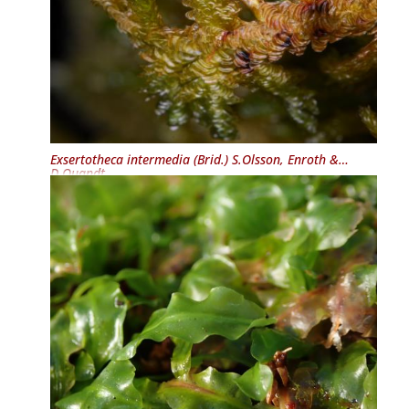
Exsertotheca intermedia
(Brid.) S.Olsson, Enroth &
D.Quandt