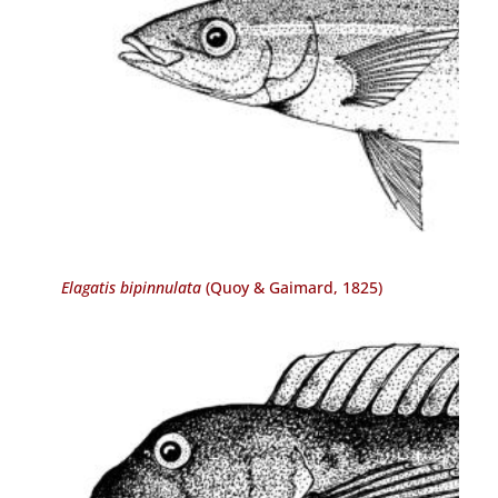
Elagatis bipinnulata
(Quoy & Gaimard, 1825)