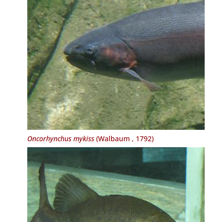
Oncorhynchus mykiss
(Walbaum , 1792)