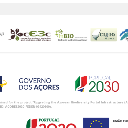
tained for the project “Upgrading the Azorean Biodiversity Portal Infrastructure
ID, ACORES2030-FEDER-03420600).