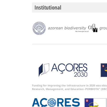
Institutional
Funding for improving the Infrastructure in 2026 was ob
Research, Management, and Education -PORBIOTA” (DRC