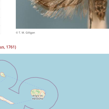
© T. M. Gilligan
us, 1761)