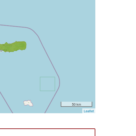
50 km
Leaflet