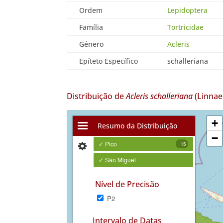
Ordem
Lepidoptera
Família
Tortricidae
Género
Acleris
Epíteto Específico
schalleriana
Distribuição de
Acleris schalleriana
(Linnae
+
Resumo da Distribuição
−
✓ Pico
15
✓ São Miguel
Nível de Precisão
P2
Intervalo de Datas