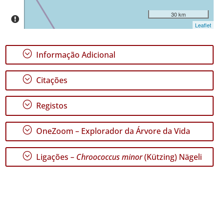
30 km
Leaflet
;
Informação Adicional
GBIF -
Ocorrências
;
Citações
🔗 GBIF
Portugal
🔗 GBIF
;
Registos
World
;
OneZoom – Explorador da Árvore da Vida
;
Ligações –
Chroococcus minor
(Kützing) Nägeli