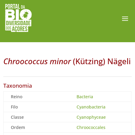
Chroococcus minor
(Kützing) Nägeli
Taxonomia
Reino
Bacteria
Filo
Cyanobacteria
Classe
Cyanophyceae
Ordem
Chroococcales