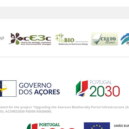
tained for the project “Upgrading the Azorean Biodiversity Portal Infrastructure
ID, ACORES2030-FEDER-03420600).