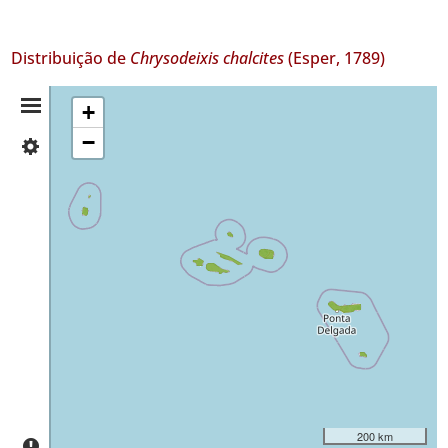
Distribuição de
Chrysodeixis chalcites
(Esper, 1789)
Resumo
+
−
✓
da
Flores
17
Distribuição
✓
Corvo
4
✓
Faial
136
✓
Pico
55
✓
São
200 km