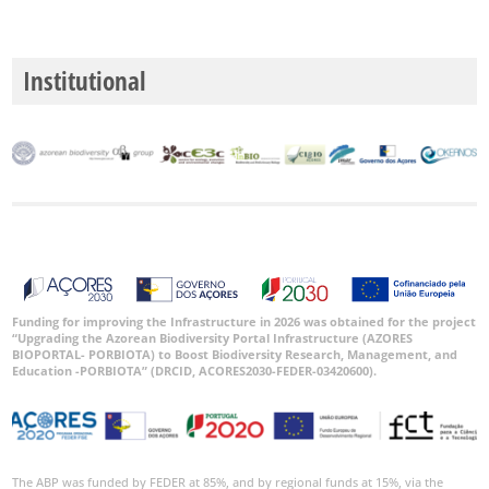
P2
Institutional
P3
Intervalo
de
Datas
GBIF -
Ocorrências
Funding for improving the Infrastructure in 2026 was obtained for the project
“Upgrading the Azorean Biodiversity Portal Infrastructure (AZORES
🔗 GBIF
BIOPORTAL- PORBIOTA) to Boost Biodiversity Research, Management, and
Portugal
Education -PORBIOTA” (DRCID, ACORES2030-FEDER-03420600).
🔗 GBIF
World
The ABP was funded by FEDER at 85%, and by regional funds at 15%, via the