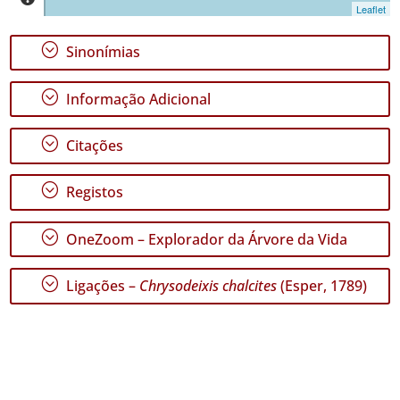
Jorge
Leaflet
1
✓
;
Sinonímias
Graciosa
✓
;
Informação Adicional
Terceira
138
;
Citações
✓
São
Miguel
;
Registos
58
✓
;
OneZoom – Explorador da Árvore da Vida
Santa
Maria
59
;
Ligações –
Chrysodeixis chalcites
(Esper, 1789)
Nível
de
Precisão
P1