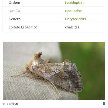
Ordem
Lepidoptera
Família
Noctuidae
Género
Chrysodeixis
Epíteto Específico
chalcites
© Fvlamoen