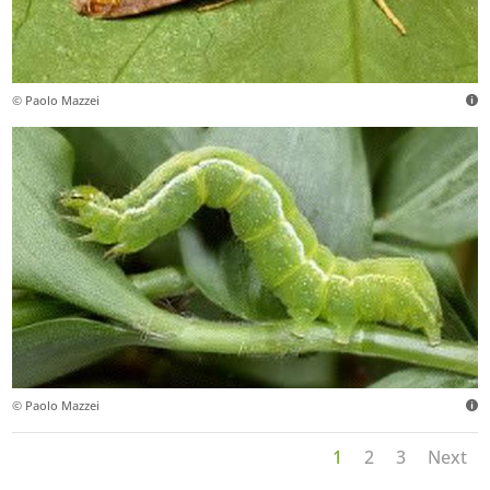
© Paolo Mazzei
© Paolo Mazzei
1
2
3
Next