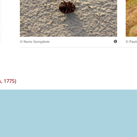
© Nuno Gonçalves
© Paul
s, 1775)