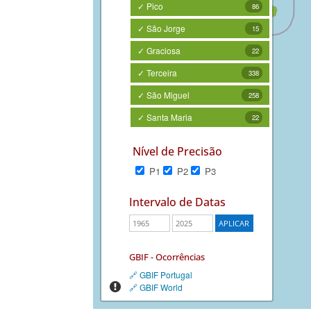
✓ Pico
86
✓ São Jorge
15
✓ Graciosa
22
✓ Terceira
338
✓ São Miguel
258
✓ Santa Maria
22
Nível de Precisão
P1
P2
P3
Intervalo de Datas
GBIF - Ocorrências
🔗 GBIF Portugal
🔗 GBIF World