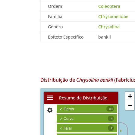
Ordem
Coleoptera
Família
Chrysomelidae
Género
Chrysolina
Epíteto Específico
bankii
Distribuição de
Chrysolina bankii
(Fabriciu
+
Resumo da Distribuição
−
✓ Flores
33
✓ Corvo
4
✓ Faial
2