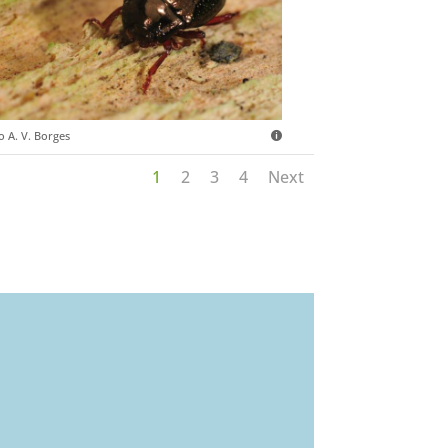
o A. V. Borges
1
2
3
4
Next