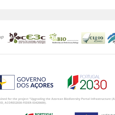
tained for the project “Upgrading the Azorean Biodiversity Portal Infrastructure
ID, ACORES2030-FEDER-03420600).