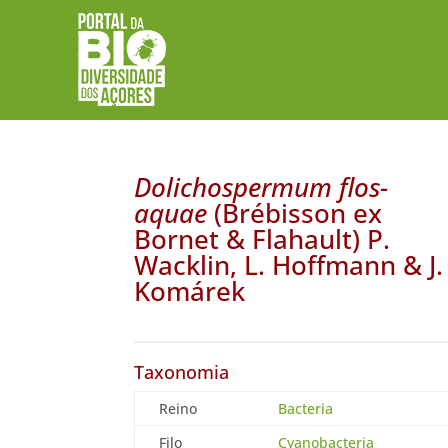
Dolichospermum flos-
aquae
(Brébisson ex
Bornet & Flahault) P.
Wacklin, L. Hoffmann & J.
Komárek
Taxonomia
Reino
Bacteria
Filo
Cyanobacteria