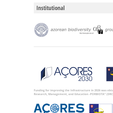
Institutional
Funding for improving the Infrastructure in 2026 was ob
Research, Management, and Education -PORBIOTA” (DRC