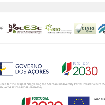
tained for the project “Upgrading the Azorean Biodiversity Portal Infrastructure
ID, ACORES2030-FEDER-03420600).