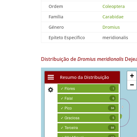
Ordem
Coleoptera
Família
Carabidae
Género
Dromius
Epíteto Específico
meridionalis
Distribuição de
Dromius meridionalis
Dejea
+
Resumo da Distribuição
−
✓ Flores
1
✓ Faial
6
✓ Pico
64
✓ Graciosa
5
✓ Terceira
64