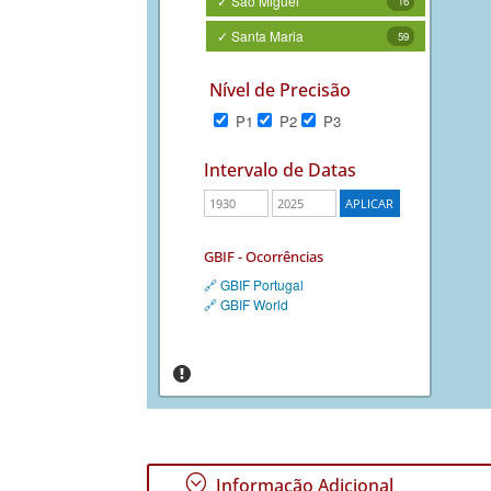
✓ São Miguel
16
✓ Santa Maria
59
Nível de Precisão
P1
P2
P3
Intervalo de Datas
GBIF - Ocorrências
🔗 GBIF Portugal
🔗 GBIF World
;
Informação Adicional