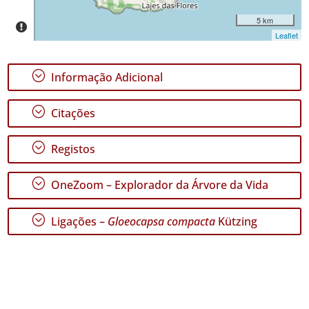
5 km
Leaflet
GBIF -
;
Informação Adicional
Ocorrências
🔗 GBIF
;
Citações
Portugal
🔗 GBIF
World
;
Registos
;
OneZoom – Explorador da Árvore da Vida
;
Ligações –
Gloeocapsa compacta
Kützing