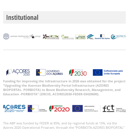
P2
Institutional
P3
Intervalo
de
Datas
GBIF -
Funding for improving the Infrastructure in 2026 was obtained for the project
Ocorrências
“Upgrading the Azorean Biodiversity Portal Infrastructure (AZORES
BIOPORTAL- PORBIOTA) to Boost Biodiversity Research, Management, and
🔗 GBIF
Education -PORBIOTA” (DRCID, ACORES2030-FEDER-03420600).
Portugal
🔗 GBIF
World
The ABP was funded by FEDER at 85%, and by regional funds at 15%, via the
Azores 2020 Operational Program, through the “PORBIOTA-AZORES BIOPORTAL”