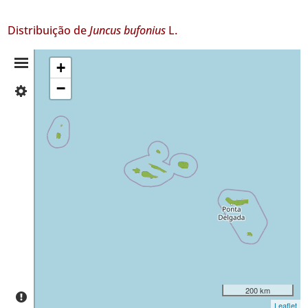
Distribuição de
Juncus bufonius
L.
Resumo
+
−
✓
da
Flores
450
Distribuição
✓
Corvo
24
✓
Faial
474
✓
Pico
45
✓
São
200 km
Jorge
Leaflet