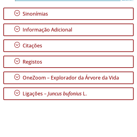
165
✓
;
Sinonímias
Graciosa
9
;
Informação Adicional
✓
Terceira
82
;
Citações
✓
São
;
Registos
Miguel
62
;
OneZoom – Explorador da Árvore da Vida
✓
Santa
Maria
;
Ligações –
Juncus bufonius
L.
351
Nível
de
Precisão
P1