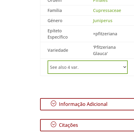
Ordem
Pinales
Família
Cupressaceae
Género
Juniperus
Epíteto
×pfitzeriana
Específico
'Pfitzeriana
Variedade
Glauca'
;
Informação Adicional
;
Citações