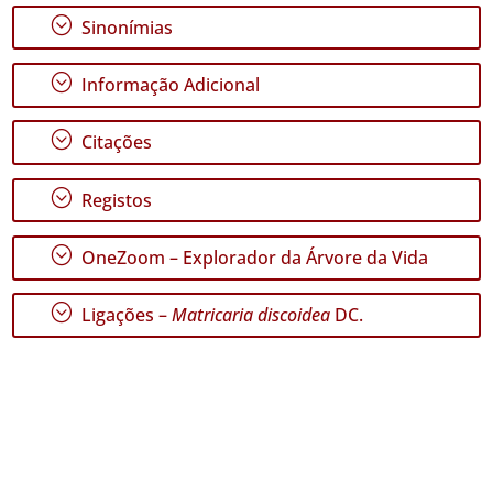
;
Sinonímias
GBIF -
Ocorrências
🔗 GBIF
;
Informação Adicional
Portugal
🔗 GBIF
World
;
Citações
;
Registos
;
OneZoom – Explorador da Árvore da Vida
;
Ligações –
Matricaria discoidea
DC.