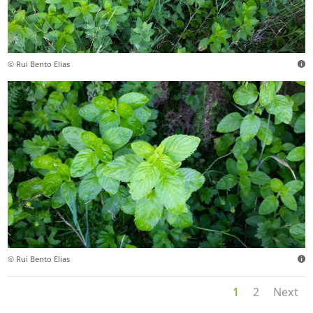
© Rui Bento Elias
© Rui Bento Elias
1
2
Next