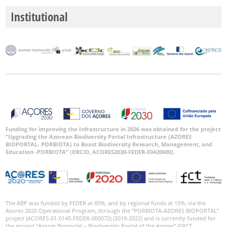
Institutional
P2
P3
Intervalo
de
Datas
Funding for improving the Infrastructure in 2026 was obtained for the project
“Upgrading the Azorean Biodiversity Portal Infrastructure (AZORES
GBIF -
BIOPORTAL- PORBIOTA) to Boost Biodiversity Research, Management, and
Ocorrências
Education -PORBIOTA” (DRCID, ACORES2030-FEDER-03420600).
🔗 GBIF
Portugal
🔗 GBIF
World
The ABP was funded by FEDER at 85%, and by regional funds at 15%, via the
Azores 2020 Operational Program, through the “PORBIOTA-AZORES BIOPORTAL”
project (ACORES-01-0145-FEDER-000072) (2019-2022) and is currently funded for
the project “Azores Bioportal – Biodiversity Portal of the Azores” (FRCT