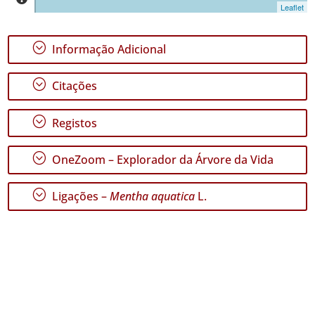
299
Leaflet
✓
Terceira
;
Informação Adicional
93
✓
;
São
Citações
Miguel
104
;
Registos
✓
Santa
;
Maria
OneZoom – Explorador da Árvore da Vida
150
✓
;
Ligações –
Mentha aquatica
L.
Mar
2
Nível
de
Precisão
P1