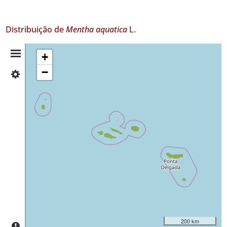
Distribuição de
Mentha aquatica
L.
Resumo
+
−
✓
da
Flores
475
Distribuição
✓
Corvo
✓
Faial
321
✓
Pico
2
✓
São
Jorge
200 km