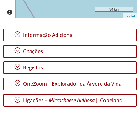
30 km
Leaflet
;
Informação Adicional
;
Citações
;
Registos
;
OneZoom – Explorador da Árvore da Vida
;
Ligações –
Microchaete bulbosa
J. Copeland