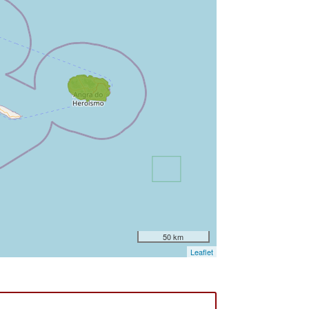
50 km
Leaflet