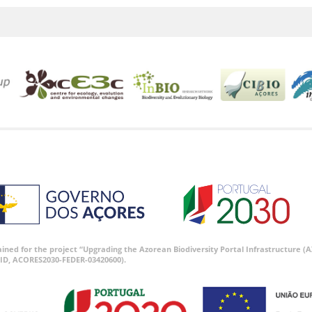
tained for the project “Upgrading the Azorean Biodiversity Portal Infrastructure
ID, ACORES2030-FEDER-03420600).