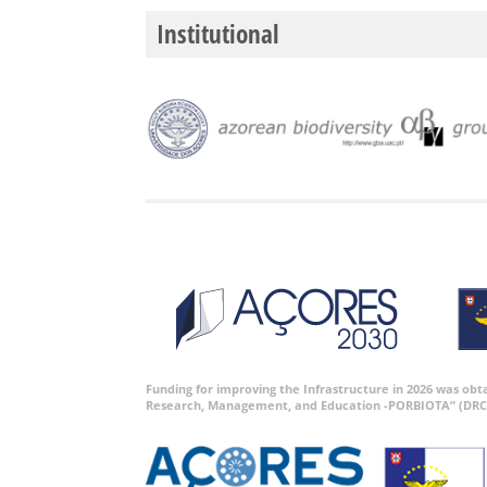
Institutional
Funding for improving the Infrastructure in 2026 was ob
Research, Management, and Education -PORBIOTA” (DRC