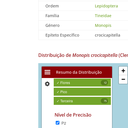
Ordem
Lepidoptera
Família
Tineidae
Género
Monopis
Epíteto Específico
crocicapitella
Distribuição de
Monopis crocicapitella
(Cle
+
Resumo da Distribuição
−
✓ Flores
12
✓ Pico
✓ Terceira
75
Nível de Precisão
P2