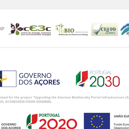
tained for the project “Upgrading the Azorean Biodiversity Portal Infrastructure
ID, ACORES2030-FEDER-03420600).