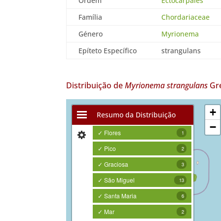
Ordem
Ectocarpales
Família
Chordariaceae
Género
Myrionema
Epíteto Específico
strangulans
Distribuição de
Myrionema strangulans
Gre
+
Resumo da Distribuição
−
✓ Flores
1
✓ Pico
2
✓ Graciosa
3
✓ São Miguel
13
✓ Santa Maria
6
✓ Mar
2