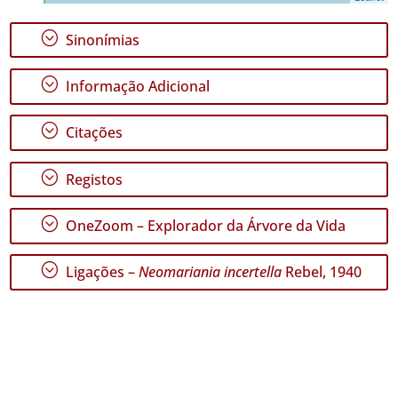
;
Sinonímias
GBIF -
Ocorrências
🔗 GBIF
;
Informação Adicional
Portugal
🔗 GBIF
World
;
Citações
;
Registos
;
OneZoom – Explorador da Árvore da Vida
;
Ligações –
Neomariania incertella
Rebel, 1940