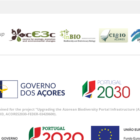
tained for the project “Upgrading the Azorean Biodiversity Portal Infrastructure
ID, ACORES2030-FEDER-03420600).