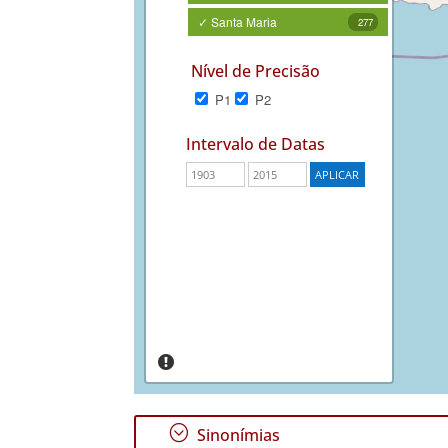
✓ Santa Maria
277
Nível de Precisão
P1
P2
Intervalo de Datas
;
Sinonímias