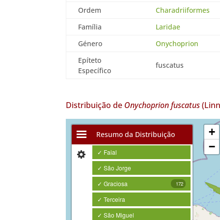
Ordem
Charadriiformes
Família
Laridae
Género
Onychoprion
Epíteto
fuscatus
Específico
Distribuição de
Onychoprion fuscatus
(Linn
+
Resumo da Distribuição
−
✓ Faial
✓ São Jorge
✓ Graciosa
172
✓ Terceira
✓ São Miguel