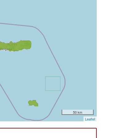
50 km
Leaflet