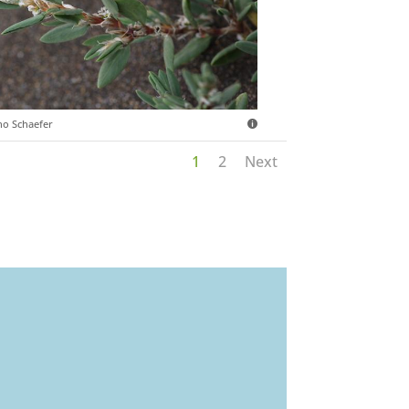
o Schaefer
1
2
Next