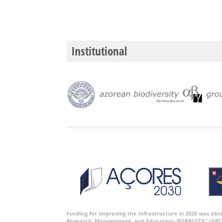
Institutional
Funding for improving the Infrastructure in 2026 was ob
Research, Management, and Education -PORBIOTA” (DRC