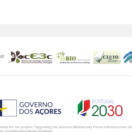
tained for the project “Upgrading the Azorean Biodiversity Portal Infrastructure
ID, ACORES2030-FEDER-03420600).