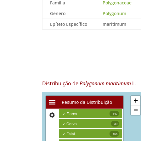
Família
Polygonaceae
Género
Polygonum
Epíteto Específico
maritimum
Distribuição de
Polygonum maritimum
L.
+
Resumo da Distribuição
−
✓ Flores
147
✓ Corvo
39
✓ Faial
156