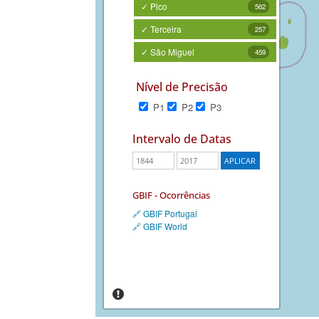
✓ Pico
562
✓ Terceira
257
✓ São Miguel
459
Nível de Precisão
P1
P2
P3
Intervalo de Datas
GBIF - Ocorrências
🔗 GBIF Portugal
🔗 GBIF World